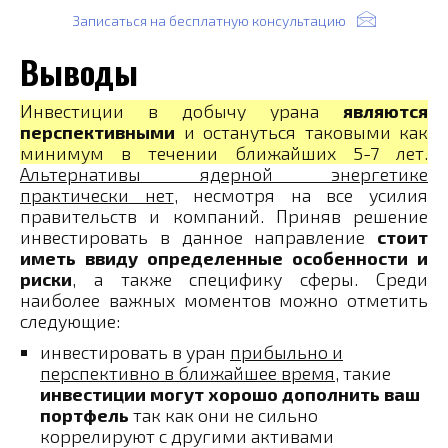
Записаться на бесплатную консультацию
Выводы
Инвестиции в добычу урана
являются
перспективными
и остануться таковыми как
минимум в течении ближайших 5-7 лет.
Альтернативы ядерной энергетике
практически нет
, несмотря на все усилия
правительств и компаний. Приняв решение
инвестировать в данное направление
стоит
иметь ввиду определенные особенности и
риски
, а также специфику сферы. Среди
наиболее важных моментов можно отметить
следующие:
инвестировать в уран
прибыльно и
перспективно в ближайшее время
, такие
инвестиции могут хорошо дополнить ваш
портфель
так как они не сильно
коррелируют с другими активами