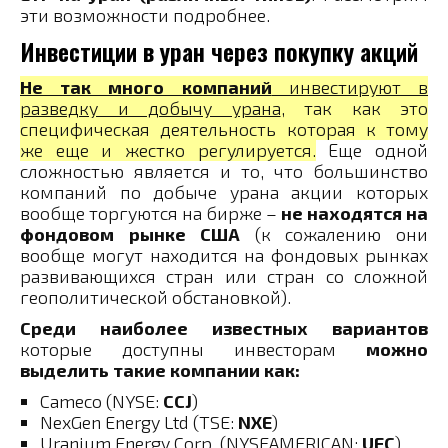
эти возможности подробнее.
Инвестиции в уран через покупку акций
Не так много компаний
инвестируют в
разведку и добычу урана
, так как это
специфическая деятельность которая к тому
же еще и жестко регулируется.
Еще одной
сложностью является и то, что большинство
компаний по добыче урана акции которых
вообще торгуются на бирже –
не находятся на
фондовом рынке США
(к сожалению они
вообще могут находится на фондовых рынках
развивающихся стран или стран со сложной
геополитической обстановкой).
Среди наиболее известных вариантов
которые доступны инвесторам
можно
выделить такие компании как:
Cameco (NYSE:
CCJ
)
NexGen Energy Ltd (TSE:
NXE
)
Uranium Energy Corp. (NYSEAMERICAN:
UEC
)