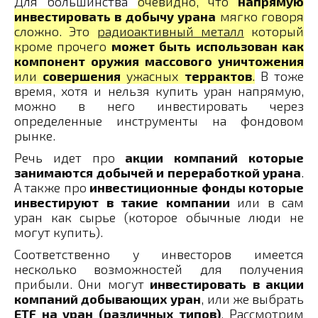
Для большинства
очевидно, что
напрямую
инвестировать в добычу урана
мягко говоря
сложно. Это
радиоактивный металл
который
кроме прочего
может быть использован как
компонент оружия массового уничтожения
или
совершения
ужасных
террактов
.
В тоже
время, хотя и нельзя купить уран напрямую,
можно в него инвестировать через
определенные инструменты на фондовом
рынке.
Речь идет про
акции компаний которые
занимаются добычей и переработкой урана
.
А также про
инвестиционные фонды которые
инвестируют в такие компании
или в сам
уран как сырье (которое обычные люди не
могут купить).
Соответственно у инвесторов имеется
несколько возможностей для получения
прибыли. Они могут
инвестировать в акции
компаний добывающих уран
, или же выбрать
ETF на уран (различных типов)
. Рассмотрим