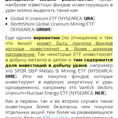
наиболее известных фондов инвестирующих в
уран можно выделить такие как:
Global X Uranium ETF (NYSEARCA:
URA
)
NorthShore Global Uranium Mining ETF
(NYSEARCA:
URNM
)
Еще одним
вариантом
(по отношению к тем
что выше)
может быть покупка фондов
которые инвестируют в более широкое
направление.
Так некоторые ETF инвестируют
в добычу металла в целом и
там содержится
доля инвестиций в добычу урана
, например
это SPDR S&P Metals & Mining ETF (NYSEARCA:
XME
). Или же покупка фондов которые
инвестируют в ядерную энергетику и уран
одновременно, например это VanEck Vectors
Uranium+Nuclear Energy ETF (NYSEARCA:
NLR
).
Как в первом, так и во втором случаях такие
инвестиции более безопасны чем покупка
отдельных акций, тем более на развивающихся
рынках. Больше
ETF на уран
и другие смежные