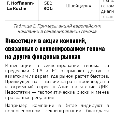
техно
F. Hoffmann-
SIX:
Швейцария
геном
La Roche
ROG
диагн
тера
Таблица 2. Примеры акций европейских
компаний в секвенировании генома
Инвестиции в акции компаний,
связанных с секвенированием генома
на других фондовых рынках
Инвестиции в секвенирование генома за
пределами США и ЕС открывают доступ к
азиатским лидерам, где рынок растет быстрее.
Преимущества — низкие затраты производства
и огромный спрос в Азии на чтение ДНК.
Недостатки — геополитические риски и менее
прозрачная регуляция.
Например, компании в Китае лидируют в
полногеномном секвенировании благодаря