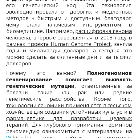
его генетический код. Эта технология
эволюционировала от дорогих и медленных
методов к быстрым и доступным, благодаря
чему стала ключевым инструментом в
биомедицине. Например,
расшифровка генома
человека, впервые завершенная в 2003 году в
рамках проекта Human Genome Project
, заняла
годы и миллиарды долларов, а сегодня это
можно сделать за считанные дни и за тысячи
долларов.
Почему это важно?
Полногеномное
секвенирование помогает выявлять
генетические мутации
, ответственные за
болезни, такие как рак или редкие
генетические расстройства. Кроме того,
технологии геномики применяются в сельском
хозяйстве для создания устойчивых культур и в
фармацевтике для разработки целевых
терапий
. Для глубокого понимания терминов
рекомендую ознакомиться с материалами на
Wikipedia
или сайтах авторитетных