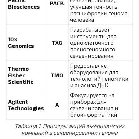
Pacific
секвенировании,
PACB
Biosciences
улучшая точность
расшифровки генома
человека
Разрабатывает
инструменты для
10x
TXG
одноклеточного
Genomics
полногеномного
секвенирования
Предоставляет
Thermo
оборудование для
Fisher
TMO
технологий геномики
Scientific
и анализа ДНК
Фокусируется на
Agilent
приборах для
A
Technologies
секвенирования и
биоинформатики
Таблица 1. Примеры акций американских
компаний в секвенировании генома