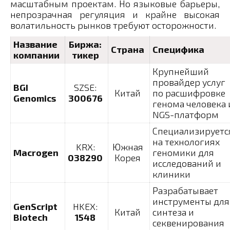
масштабным проектам. Но языковые барьеры,
непрозрачная регуляция и крайне высокая
волатильность рынков требуют осторожности.
Название
Биржа:
Страна
Специфика
компании
тикер
Крупнейший
провайдер услуг
BGI
SZSE:
Китай
по расшифровке
Genomics
300676
генома человека 
NGS-платформ
Специализируетс
на технологиях
KRX:
Южная
Macrogen
геномики для
038290
Корея
исследований и
клиники
Разрабатывает
инструменты для
GenScript
HKEX:
Китай
синтеза и
Biotech
1548
секвенирования