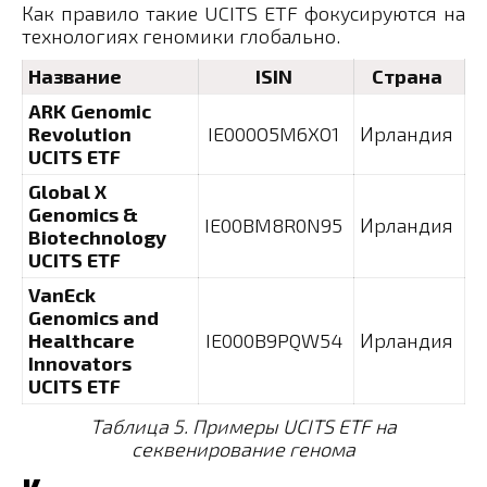
Как правило такие UCITS ETF фокусируются на
технологиях геномики глобально.
Название
ISIN
Страна
ARK Genomic
Revolution
IE000O5M6XO1
Ирландия
UCITS ETF
Global X
Genomics &
IE00BM8R0N95
Ирландия
Biotechnology
UCITS ETF
VanEck
Genomics and
Healthcare
IE000B9PQW54
Ирландия
Innovators
UCITS ETF
Таблица 5. Примеры UCITS ETF на
секвенирование генома