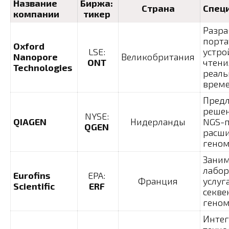
Название
Биржа:
Страна
Спец
компании
тикер
Разра
порт
Oxford
LSE:
устро
Nanopore
Великобритания
ONT
чтени
Technologies
реал
врем
Предл
решен
NYSE:
QIAGEN
Нидерланды
NGS-
QGEN
расш
геном
Заним
лабо
Eurofins
EPA:
Франция
услуг
Scientific
ERF
секв
гено
Интег