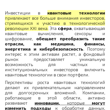
Инвестиции в
квантовые технологии
привлекают все больше внимания инвесторов,
стремящихся к участию в технологической
революции XXI века.
Эта
сфера
, охватывающая
квантовые вычисления, сенсоры и
шифрование,
обещает преобразить такие
отрасли, как медицина, финансы,
энергетика и кибербезопасность
. Поэтому
интерес к этим активам растет, а фондовый
рынок предоставляет уникальную
возможность для частных и
институциональных инвесторов включить
квантовые технологии в свои портфели.
Перспективы роста квантовых технологий
делают их привлекательным направлением
для долгосрочных вложений. Компании,
работающие в этой области, активно
развивают
инновации,
которые
могут
изменить подходы
к обработке данных,