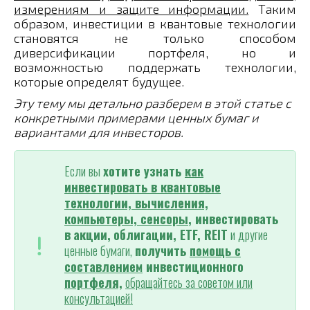
измерениям и защите информации.
Таким
образом, инвестиции в квантовые технологии
становятся не только способом
диверсификации портфеля, но и
возможностью поддержать технологии,
которые определят будущее.
Эту тему мы детально разберем в этой статье с
конкретными примерами ценных бумаг и
вариантами для инвесторов.
Если вы
хотите узнать
как
инвестировать в квантовые
технологии, вычисления,
компьютеры, сенсоры
, инвестировать
в
акции,
облигации, ETF, REIT
и другие
ценные бумаги,
получить
помощь с
составлением
инвестиционного
портфеля,
обращайтесь за советом или
консультацией!