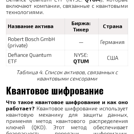
включают компании, связанные с квантовыми
технологиями.
Биржа:
Название актива
Страна
Тикер
Robert Bosch GmbH
—
Германия
(private)
Defiance Quantum
NYSE:
США
ETF
QTUM
Таблица 4. Список активов, связанных с
квантовыми сенсорами
Квантовое шифрование
Что такое квантовое шифрование и как оно
работает?
Квантовое шифрование использует
квантовую механику для защиты данных,
применяя метод квантового распределения
ключей (QKD). Этот метод обеспечивает
безопасность передачи информации,