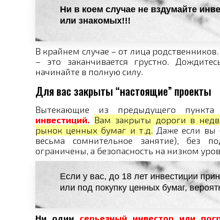
Ни в коем случае не вздумайте ин
или знакомых!!!
В крайнем случае – от лица родственников.
– это заканчивается грустно. Дождитес
начинайте в полную силу.
Для вас закрыты “настоящие” проекты
Вытекающие из предыдущего пунк
инвестиций.
Вам закрыты дороги в недв
рынок ценных бумаг и т.д.
Даже если вы б
весьма сомнительное занятие), без п
ограничены, а безопасность на низком уров
Если у вас, до 18 лет инвестиции пр
или под покупку ценных бумаг, вероят
Ни один
серьезный инвестор или пос