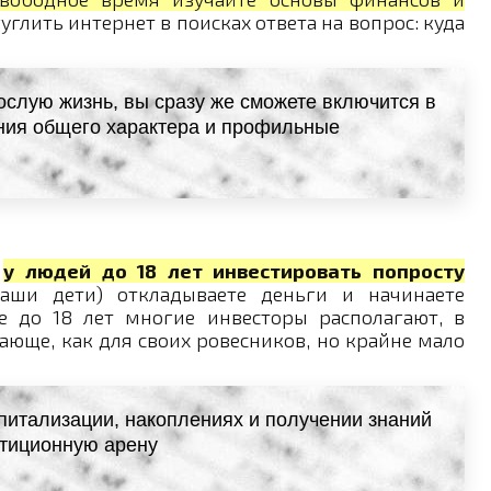
углить интернет в поисках ответа на вопрос: куда
ослую жизнь, вы сразу же сможете включится в
ания общего характера и профильные
,
у людей до 18 лет инвестировать попросту
аши дети) откладываете деньги и начинаете
е до 18 лет многие инвесторы располагают, в
сающе, как для своих ровесников, но крайне мало
питализации, накоплениях и получении знаний
стиционную арену