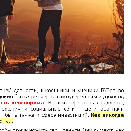
етней давности, школьники и ученики ВУЗов во
нужно
быть чрезмерно самоуверенным и
думать,
сть неоспорима.
В таких сферах как гаджеты,
ложения и социальные сети – дети обогнали
т быть также и сфера инвестиций.
Как никогда
роты…
особы приумножить свои деньги. Они думают, как