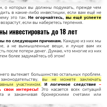
н, о которых вы должны подумать, прежде чем
одить в какие-либо инвестиции, если вам ещё не
чему это так.
Не огорчайтесь,
вы ещё успеете
возрастут, если вы наберетесь терпения.
ны инвестировать до 18 лет
нны по следующим причинам.
Каждую из них мы
ные, а не вымышленные вещи, и лучше вам их
сть после потери денег. Думаю, что многие из них
– тем более задумайтесь об этом!
него вытекает большинство остальных проблем.
законодательству,
вы не можете заключать
авным участником.
И логичное следствие
–
ь свои интересы!
Это касается всех ситуаций
ёта и заканчивая брокерскими счетами или