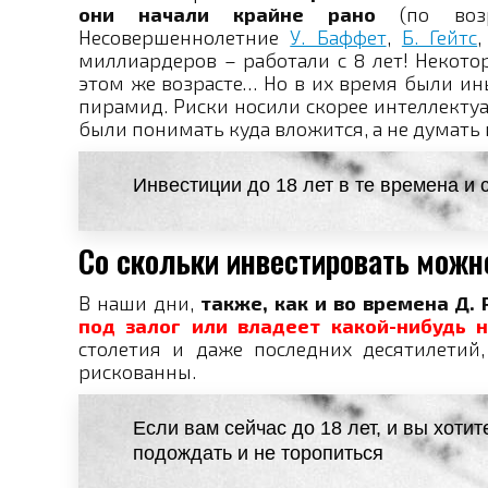
они начали крайне рано
(по воз
Несовершеннолетние
У. Баффет
,
Б. Гейтс
миллиардеров – работали с 8 лет! Некото
этом же возрасте… Но в их время были ин
пирамид. Риски носили скорее интеллекту
были понимать куда вложится, а не думать к
Инвестиции до 18 лет в те времена и
Со скольки инвестировать можн
В наши дни,
также, как и во времена Д.
под залог или владеет какой-нибудь 
столетия и даже последних десятилетий,
рискованны.
Если вам сейчас до 18 лет, и вы хоти
подождать и не торопиться