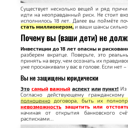
Существует несколько вещей и ряд причи
идти на неоправданный риск. Не стоит вх
исполнилось 18 лет. Далее вы поймёте по
стать миллионером,
и ваши шансы сильно 
Почему вы (ваши дети) не долж
Инвестиции до 18 лет опасны и рискова
разберем вкратце. Поверьте, это реаль
принять на веру, чем осознать их правдиво
уже проскакивали у вас в голове. Если нет 
Вы не защищены юридически
Это
самый
важный
аспект
или
пункт!
Из 
Согласно действующему гражданскому 
полноценно
договора, быть их полнопр
невозможность
защитить или отстоят
начиная от открытия банковского сч
расписками…