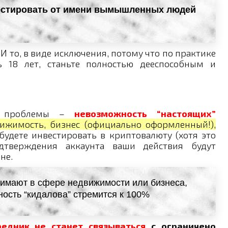
вестировать от имени вымышленных людей
 И то, в виде исключения, потому что по практике
ь 18 лет, станьте полностью дееспособным и
та проблемы –
невозможность “настоящих”
ижимость, бизнес (официально оформленный!),
удете инвестировать в криптовалюту (хотя это
одтверждения аккаунта ваши действия будут
не.
инимают в сфере недвижимости или бизнеса,
ность “кидалова” стремится к 100%
редник не станет связываться
с ограничено