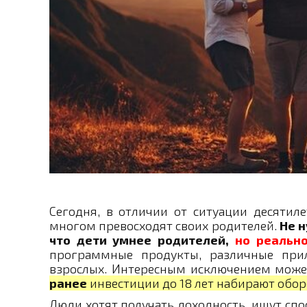
Сегодня, в отличии от ситуации десятил
многом превосходят своих родителей.
Не 
что дети умнее родителей,
но реально
программные продукты, различные при
взрослых. Интересным исключением може
ранее
инвестиции до 18 лет набирают обо
Люди хотят получать доходность, ищут сп