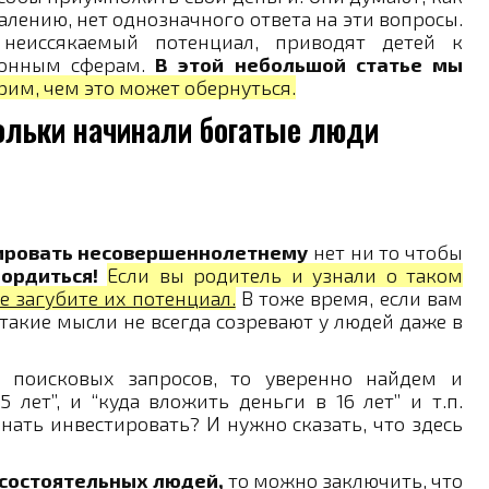
алению, нет однозначного ответа на эти вопросы.
 неиссякаемый потенциал, приводят детей к
конным сферам.
В этой небольшой статье мы
рим, чем это может обернуться.
кольки начинали богатые люди
ировать несовершеннолетнему
нет ни то чтобы
гордиться!
Если вы родитель и узнали о таком
не загубите их потенциал.
В тоже время, если вам
к такие мысли не всегда созревают у людей даже в
 поисковых запросов, то уверенно найдем и
5 лет”, и “куда вложить деньги в 16 лет” и т.п.
инать инвестировать? И нужно сказать, что здесь
 состоятельных людей,
то можно заключить, что