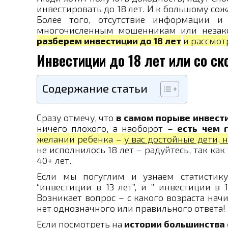
инвестировать до 18 лет. И к большому сож
Более того, отсутствие информации и
многочисленным мошенникам или неза
разберем инвестиции до 18 лет
и рассмот
Инвестиции до 18 лет или со с
Содержание статьи
Сразу отмечу, что
в самом порыве инвест
ничего плохого, а наоборот –
есть чем 
желании ребенка –
у вас достойные дети, 
не исполнилось 18 лет – радуйтесь, так ка
40+ лет.
Если мы погуглим и узнаем статистику
“инвестиции в 13 лет”, и ” инвестиции в 1
Возникает вопрос – с какого возраста нач
нет однозначного или правильного ответа!
Если посмотреть на
истории большинства