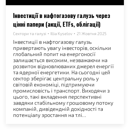
Інвестиції в нафтогазову галузь через
цінні папери (акції, ETFs, облігації)
Сектори та галузі
Illia Kyselov
21 Жовтня 2025
Інвестиції в нафтогазову галузь
привертають увагу інвесторів, оскільки
глобальний попит на енергоносії
залишається високим, незважаючи на
розвиток відновлюваних джерел енергії
та ядерної енергетики. На сьогодні цей
сектор зберігає центральну роль у
світовій економіці, підтримуючи
промисловість і транспорт. Виходячи з
цього, такі вкладення перспективні
завдяки стабільному грошовому потоку
компаній, дивідендній дохідності та
потенціалу зростання на тлі…