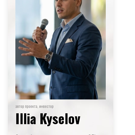
автор проекта, инвестор
Illia Kyselov