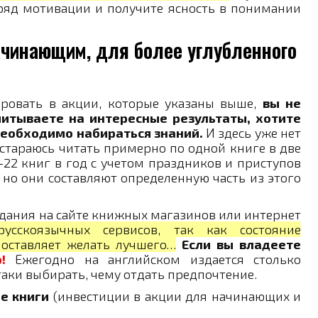
аряд мотивации и получите ясность в понимании
начинающим, для более углубленного
ровать в акции, которые указаны выше,
вы не
читываете на интересные результаты, хотите
необходимо набираться знаний.
И здесь уже нет
 стараюсь читать примерно по одной книге в две
0-22 книг в год с учетом праздников и приступов
, но они составляют определенную часть из этого
здания на сайте книжных магазинов или интернет
усскоязычных сервисов, так как состояние
 оставляет желать лучшего…
Если вы владеете
!
Ежегодно на английском издается столько
аки выбирать, чему отдать предпочтение.
е книги
(инвестиции в акции для начинающих и