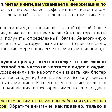
ия.
Читая книги, вы усваиваете информацию по
сочтут видео более эффективным источником
т словарный запас человека, в том числе и
нвестициям, вы проникаетесь этой сферой, более
ции, даже если вы начинающий инвестор. Книги
и получить определенный багаж. Аналогичную
 вот эта, которую вы читаете. В свою очередь,
новения. Через них легче получить мотивацию, и
 нужны прежде всего потому что там можно
орой так часто не хватает в видео и аудио.
усреднения» или не хотят они видеть, как блогер
или про «подушку безопасности». Все ждут кейсов
ботать миллион. Есть множество замечательных
ля начинающих инвесторов именно книги дают
 хотите понимать механизм работы и суть рынка
ров!
Обратите внимание,
как правило, только в