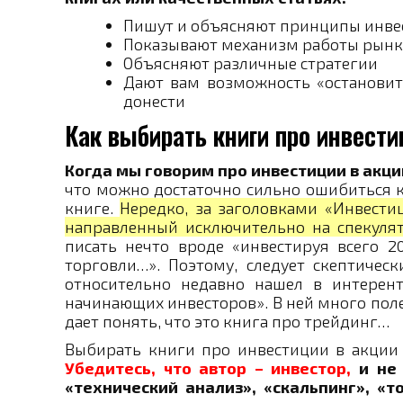
Пишут и объясняют принципы инве
Показывают механизм работы рынк
Объясняют различные стратегии
Дают вам возможность «остановить
донести
Как выбирать книги про инвести
Когда мы говорим про инвестиции в акци
что можно достаточно сильно ошибиться 
книге.
Нередко, за заголовками «Инвести
направленный исключительно на спекуля
писать нечто вроде «инвестируя всего 
торговли…». Поэтому, следует скептичес
относительно недавно нашел в интерент
начинающих инвесторов». В ней много пол
дает понять, что это книга про трейдинг…
Выбирать книги про инвестиции в акции
Убедитесь, что автор – инвестор,
и не 
«технический анализ», «скальпинг», «