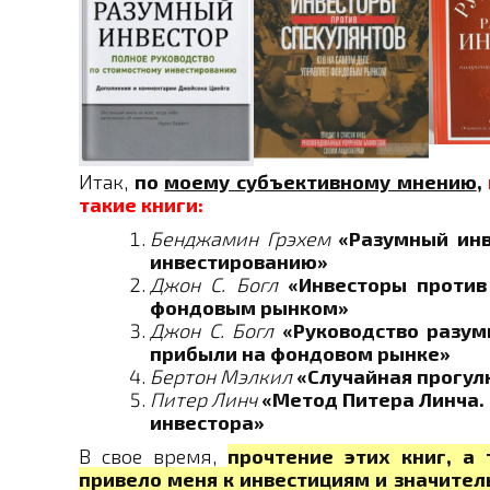
Итак,
по
моему субъективному мнению
,
такие книги:
Бенджамин Грэхем
«Разумный инв
инвестированию»
Джон С. Богл
«Инвесторы против
фондовым рынком»
Джон С. Богл
«Руководство разум
прибыли на фондовом рынке»
Бертон Мэлкил
«Случайная прогулк
Питер Линч
«Метод Питера Линча.
инвестора»
В свое время,
прочтение этих книг, а
привело меня к инвестициям и значител