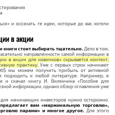
стирования
а
ся» и осознать те идеи, которые до вас хотели
ции в акции
и книги стоит выбирать тщательно.
Дело в том,
касательно направленности самой информации в
ции в акции для новичков» скрывается контент,
тивную практику.
Уже с первых строк начинают
200$ мы можем получить прибыль от активной
ки подходить к любой литературе. Например, я
е и скачал книгу И. Виленчика «Пособие для
езной информации, однако обзор оглавления уже
 для начинающих инвесторов нужно осторожно.
предлагает вам «маржинальную торговлю»,
торговлю парами» и многое другое.
Для этого