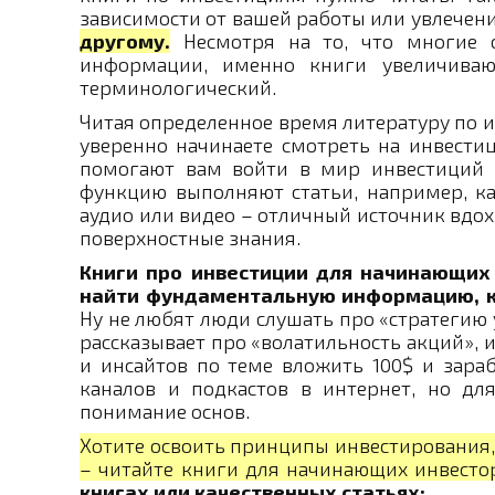
зависимости от вашей работы или увлечен
другому.
Несмотря на то, что многие 
информации, именно книги увеличиваю
терминологический.
Читая определенное время литературу по и
уверенно начинаете смотреть на инвести
помогают вам войти в мир инвестиций 
функцию выполняют статьи, например, как
аудио или видео – отличный источник вдох
поверхностные знания.
Книги про инвестиции для начинающих
найти фундаментальную информацию, кот
Ну не любят люди слушать про «стратегию 
рассказывает про «волатильность акций», 
и инсайтов по теме вложить 100$ и зара
каналов и подкастов в интернет, но д
понимание основ.
Хотите освоить принципы инвестирования,
– читайте книги для начинающих инвесто
книгах или качественных статьях: