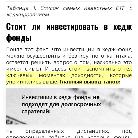
Таблица 1. Список самых известных ETF с
хеджированием
Стоит ли инвестировать в хедж
фонды
Поняв тот факт, что инвестиции в хедж-фонд
можно осуществить и без крупного капитала,
остается решить вопрос о том, насколько это
имеет смысл. И здесь
стоит вспомнить о тех
ключевых моментах доходности, которые
упоминались выше.
Главный вывод таков:
Инвестиции в хедж-фонды
не
подходят для долгосрочных
стратегий!
На определенных дистанциях, под
определенные события (на которые фонды