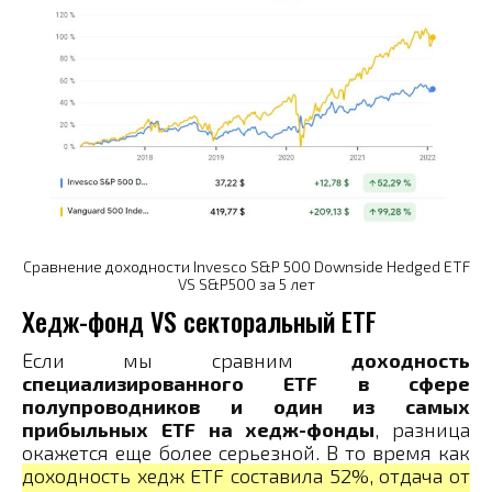
Сравнение доходности Invesco S&P 500 Downside Hedged ETF
VS S&P500 за 5 лет
Хедж-фонд VS секторальный ETF
Если мы сравним
доходность
специализированного ETF в сфере
полупроводников и один из самых
прибыльных ETF на хедж-фонды
, разница
окажется еще более серьезной. В то время как
доходность хедж ETF составила 52%, отдача от