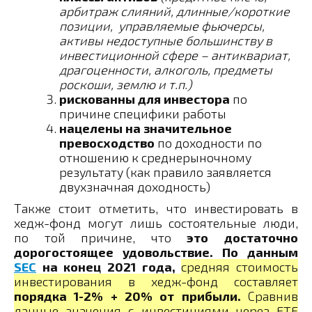
арбитраж слияний, длинные/короткие
позиции, управляемые фьючерсы,
активы недоступные большинству в
инвестиционной сфере – антиквариат,
драгоценности, алкоголь, предметы
роскоши, землю и т.п.)
рискованны для инвестора
по
причине специфики работы
нацелены на значительное
превосходство
по доходности по
отношению к среднерыночному
результату (как правило заявляется
двухзначная доходность)
Также стоит отметить, что инвестировать в
хедж-фонд могут лишь состоятельные люди,
по той причине, что
это достаточно
дорогостоящее удовольствие.
По данным
SEC
на конец 2021 года,
средняя стоимость
инвестирования в хедж-фонд составляет
порядка 1-2% + 20% от прибыли.
Сравнив
данные значения с инвестициями через ETF