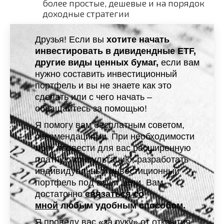
более простые, дешевые и на порядок
доходные стратегии
Друзья! Если вы
хотите начать
инвестировать в дивидендные ETF,
другие виды ценных бумаг,
если вам
нужно составить инвестиционный
портфель и вы не знаете как это
сделать или с чего начать –
обращайтесь за помощью!
Я помогу вам бесплатным советом,
рекомендациями. При необходимости
могу провести для вас расширенную
платную консультацию, разработать
индивидуальный инвестиционный
портфель под ваши цели. Вам
достаточно
связаться со
мной
любым удобным способом.
Я проведу вас «за руку» от открытия