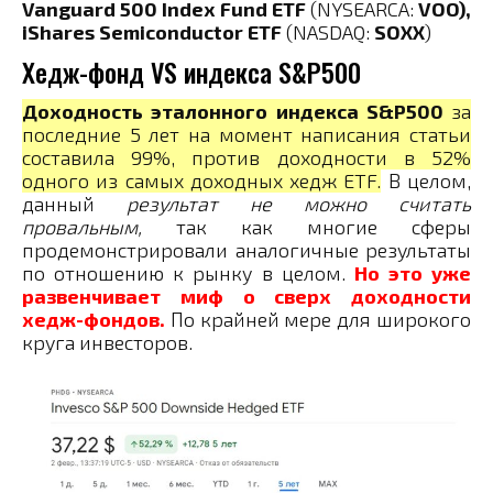
Vanguard 500 Index Fund ETF
(NYSEARCA:
VOO),
iShares Semiconductor ETF
(NASDAQ:
SOXX
)
Хедж-фонд VS индекса S&P500
Доходность эталонного индекса S&P500
за
последние 5 лет на момент написания статьи
составила 99%, против доходности в 52%
одного из самых доходных хедж ETF.
В целом,
данный
результат не можно считать
провальным,
так как многие сферы
продемонстрировали аналогичные результаты
по отношению к рынку в целом.
Но это уже
развенчивает миф о сверх доходности
хедж-фондов.
По крайней мере для широкого
круга инвесторов.