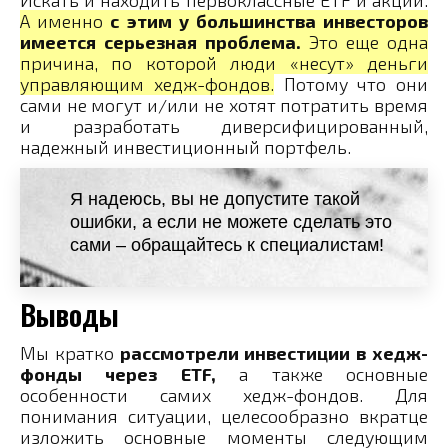
А именно
с этим у большинства инвесторов
имеется серьезная проблема.
Это еще одна
причина, по которой люди «несут» деньги
управляющим хедж-фондов.
Потому что они
сами не могут и/или не хотят потратить время
и разработать диверсифицированный,
надежный инвестиционный портфель.
Я надеюсь, вы не допустите такой
ошибки, а если не можете сделать это
сами – обращайтесь к специалистам!
Выводы
Мы кратко
рассмотрели инвестиции в хедж-
фонды через ETF,
а также основные
особенности самих хедж-фондов. Для
понимания ситуации, целесообразно вкратце
изложить основные моменты следующим