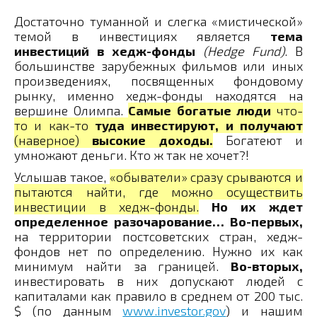
Достаточно туманной и слегка «мистической»
темой в инвестициях является
тема
инвестиций в хедж-фонды
(Hedge Fund)
. В
большинстве зарубежных фильмов или иных
произведениях, посвященных фондовому
рынку, именно хедж-фонды находятся на
вершине Олимпа.
Самые богатые люди
что-
то и как-то
туда инвестируют, и получают
(наверное)
высокие доходы.
Богатеют и
умножают деньги. Кто ж так не хочет?!
Услышав такое,
«обыватели» сразу срываются и
пытаются найти, где можно осуществить
инвестиции в хедж-фонды.
Но их ждет
определенное разочарование…
Во-первых,
на территории постсоветских стран, хедж-
фондов нет по определению. Нужно их как
минимум найти за границей.
Во-вторых,
инвестировать в них допускают людей с
капиталами как правило в среднем от 200 тыс.
$ (по данным
www.investor.gov
) и нашим