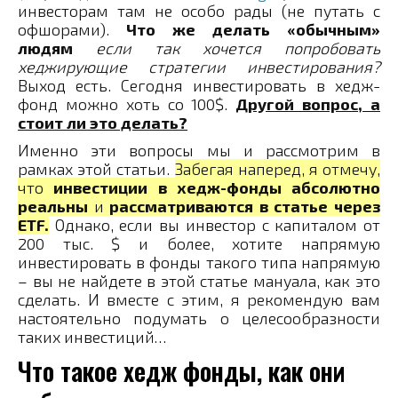
инвесторам там не особо рады (не путать с
офшорами).
Что же делать «обычным»
людям
если так хочется попробовать
хеджирующие стратегии инвестирования?
Выход есть. Сегодня инвестировать в хедж-
фонд можно хоть со 100$.
Другой вопрос, а
стоит ли это делать?
Именно эти вопросы мы и рассмотрим в
рамках этой статьи.
Забегая наперед, я отмечу,
что
инвестиции в хедж-фонды абсолютно
реальны
и
рассматриваются в статье через
ETF.
Однако, если вы инвестор с капиталом от
200 тыс. $ и более, хотите напрямую
инвестировать в фонды такого типа напрямую
– вы не найдете в этой статье мануала, как это
сделать. И вместе с этим, я рекомендую вам
настоятельно подумать о целесообразности
таких инвестиций…
Что такое хедж фонды, как они