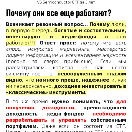
VS Semiconductor ETF за 5 лет
Почему они все еще работают?
Возникает резонный вопрос…
Почему
люди,
в первую очередь
богатые и состоятельные,
инвестируют в хедж-фонды
и они
работают!!?
Ответ прост:
потому что есть
спрос, искусство маркетинга, мастерство
подачи информации и элементарная жадность
(погоня за сверх прибылью). Если мы
рассматриваем капитал не как нечто
сиюминутное, то
невооруженным глазом
видно,
что
намного
проще, надежнее
и, как
ни парадоксально,
доходнее инвестировать в
«классические» инструменты.
В то же время
нужно понимать, что
для
получения доходности,
превосходящей
доходность хедж-фондов
необходимо
разрабатывать и управлять
собственным
портфелем.
Даже если он состоит из ETF.
Искать и находить первоклассные ETF и акции.