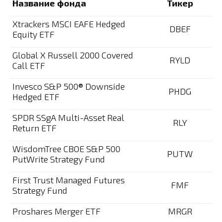
Название фонда
Тикер
Xtrackers MSCI EAFE Hedged
DBEF
Equity ETF
Global X Russell 2000 Covered
RYLD
Call ETF
Invesco S&P 500® Downside
PHDG
Hedged ETF
SPDR SSgA Multi-Asset Real
RLY
Return ETF
WisdomTree CBOE S&P 500
PUTW
PutWrite Strategy Fund
First Trust Managed Futures
FMF
Strategy Fund
Proshares Merger ETF
MRGR