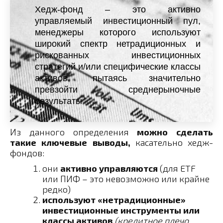
Хедж-фонд – это активно
управляемый инвестиционный пул,
менеджеры которого используют
широкий спектр нетрадиционных и
рискованных инвестиционных
стратегий и/или специфические классы
активов, пытаясь значительно
превзойти среднерыночные
результаты
Из данного определения
можно сделать
такие ключевые выводы,
касательно хедж-
фондов:
они
активно управляются
(для ETF
или ПИФ – это невозможно или крайне
редко)
используют «нетрадиционные»
инвестиционные инструменты или
классы активов
(кредитное плечо,