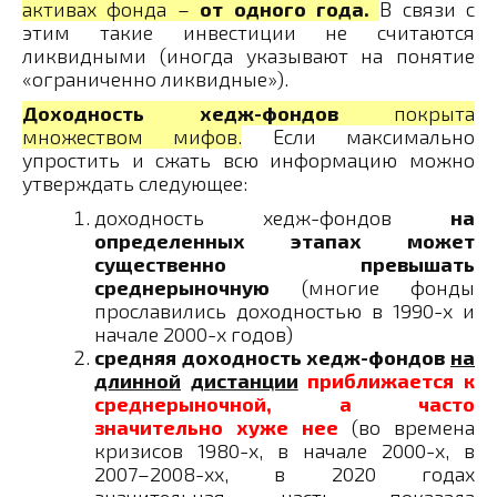
активах фонда –
от одного года.
В связи с
этим такие инвестиции не считаются
ликвидными (иногда указывают на понятие
«ограниченно ликвидные»).
Доходность хедж-фондов
покрыта
множеством мифов.
Если максимально
упростить и сжать всю информацию можно
утверждать следующее:
доходность хедж-фондов
на
определенных этапах может
существенно превышать
среднерыночную
(многие фонды
прославились доходностью в 1990-х и
начале 2000-х годов)
средняя доходность хедж-фондов
на
длинной
дистанции
приближается к
среднерыночной, а часто
значительно хуже нее
(во времена
кризисов 1980-х, в начале 2000-х, в
2007–2008-хх, в 2020 годах