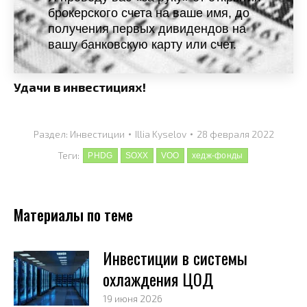
брокерского счета на ваше имя, до
получения первых дивидендов на
вашу банковскую карту или счет.
Удачи в инвестициях!
Раздел:
Инвестиции
Illia Kyselov
28 февраля 2022
Теги:
PHDG
SOXX
VOO
хедж-фонды
Материалы по теме
Инвестиции в системы
охлаждения ЦОД
19 июня 2026