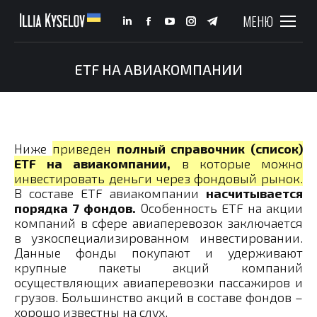
МЕНЮ
Linkedin
Facebook
YouTube
Instagram
Telegram
page
page
page
page
page
opens
opens
opens
opens
opens
ETF НА АВИАКОМПАНИИ
You are here:
in
in
in
in
in
new
new
new
new
new
window
window
window
window
window
Ниже
приведен
полный справочник (список)
ETF на авиакомпании,
в которые можно
инвестировать деньги через фондовый рынок.
В составе ETF авиакомпании
насчитывается
порядка 7 фондов.
Особенность ETF на акции
компаний в сфере авиаперевозок заключается
в узкоспециализированном инвестировании.
Данные фонды покупают и удерживают
крупные пакеты акций компаний
осуществляющих авиаперевозки пассажиров и
грузов. Большинство акций в составе фондов –
хорошо известны на слух.