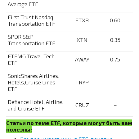
Average ETF
First Trust Nasdaq
FTXR
0.60
Transportation ETF
SPDR S&P
XTN
0.35
Transportation ETF
ETFMG Travel Tech
AWAY
0.75
ETF
SonicShares Airlines,
Hotels,Cruise Lines
TRYP
–
ETF
Defiance Hotel, Airline,
CRUZ
–
and Cruise ETF
Статьи по теме ETF, которые могут быть вам
полезны: