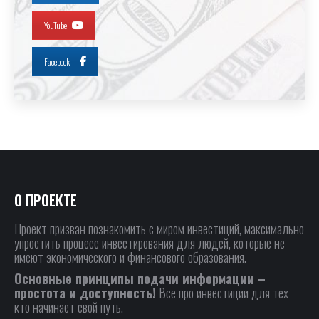
YouTube
Facebook
О ПРОЕКТЕ
Проект призван познакомить с миром инвестиций, максимально
упростить процесс инвестирования для людей, которые не
имеют экономического и финансового образования.
Основные принципы подачи информации –
простота и доступность!
Все про инвестиции для тех
кто начинает свой путь.