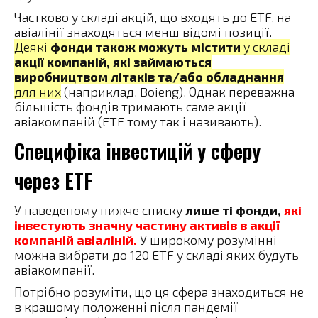
Частково у складі акцій, що входять до ETF, на
авіалінії знаходяться менш відомі позиції.
Деякі
фонди також можуть містити
у складі
акції компаній, які займаються
виробництвом літаків та/або обладнання
для них
(наприклад, Boieng). Однак переважна
більшість фондів тримають саме акції
авіакомпаній (ETF тому так і називають).
Специфіка інвестицій у сферу
через ETF
У наведеному нижче списку
лише ті фонди,
які
інвестують значну частину активів в акції
компаній авіаліній.
У широкому розумінні
можна вибрати до 120 ETF у складі яких будуть
авіакомпанії.
Потрібно розуміти, що ця сфера знаходиться не
в кращому положенні після пандемії