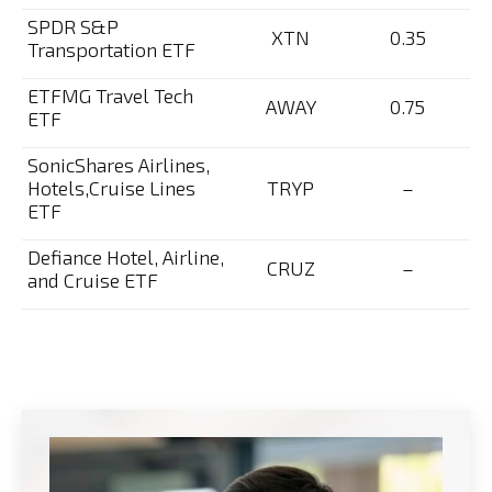
SPDR S&P
XTN
0.35
Transportation ETF
ETFMG Travel Tech
AWAY
0.75
ETF
SonicShares Airlines,
Hotels,Cruise Lines
TRYP
–
ETF
Defiance Hotel, Airline,
CRUZ
–
and Cruise ETF