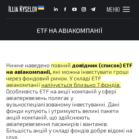
МЕНЮ
Linkedin
Facebook
YouTube
Instagram
Telegram
page
page
page
page
page
opens
opens
opens
opens
opens
ETF НА АВІАКОМПАНІЇ
You are here:
in
in
in
in
in
new
new
new
new
new
window
window
window
window
window
Нижче наведено
повний
довідник (список) ETF
на авіакомпанії,
які можна інвестувати гроші
через фондовий ринок. У складі ETF
авіакомпанії
налічується близько 7 фондів.
Особливість ETF на акції компаній у сфері
авіаперевезень полягає у
вузькоспеціалізованому інвестуванні. Дані
фонди купують і утримують великі пакети
акцій компаній, що здійснюють
авіаперевезення пасажирів і вантажів.
Більшість акцій у складі фондів добре відомі на
слух.