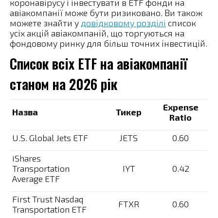
коронавірусу і інвестувати в ETF фонди на
авіакомпанії може бути ризиковано. Ви також
можете знайти у
довідковому розділі
список
усіх акцій авіакомпаній, що торгуються на
фондовому ринку для більш точних інвестицій.
Список всіх ETF на авіакомпанії
станом на 2026 рік
Expense
Назва
Тикер
Ratio
U.S. Global Jets ETF
JETS
0.60
iShares
Transportation
IYT
0.42
Average ETF
First Trust Nasdaq
FTXR
0.60
Transportation ETF