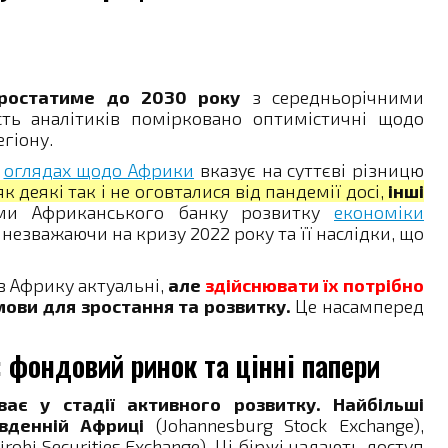
ростатиме до 2030 року
з середньорічними
ть аналітиків помірковано оптимістичні щодо
гіону.
х
оглядах щодо Африки
вказує на суттєві різницю
як деякі так і не оговталися від пандемії досі,
інші
и Африканського банку розвитку
економіки
езважаючи на кризу 2022 року та її наслідки, що
в Африку актуальні,
але
здійснювати їх потрібно
умови для зростання та розвитку.
Це насамперед
: фондовий ринок та цінні папери
ає у стадії активного розвитку.
Найбільші
вденній Африці
(Johannesburg Stock Exchange),
irobi Securities Exchange). Ці біржі надають доступ