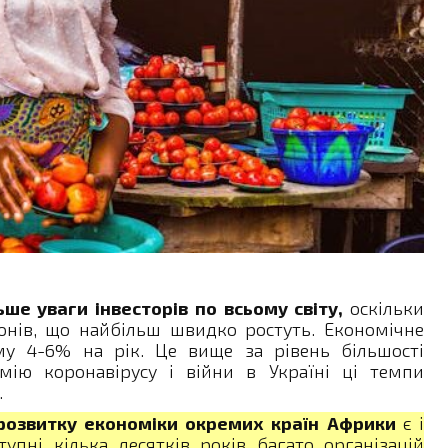
ше уваги інвесторів по всьому світу,
оскільки
онів, що найбільш швидко ростуть. Економічне
му 4-6% на рік. Це вище за рівень більшості
мію коронавірусу і війни в Україні ці темпи
.
розвитку економіки окремих країн Африки
є і
тупні кілька десятків років багато організацій