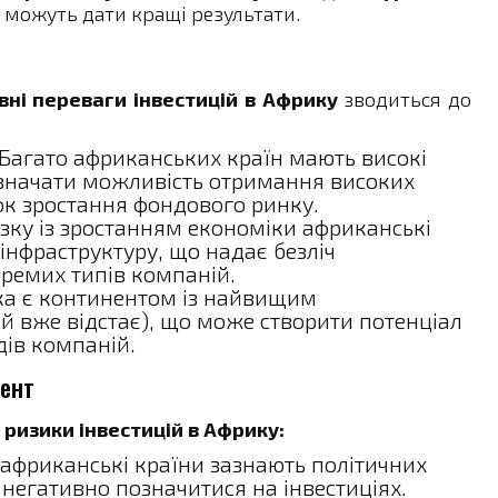
и можуть дати кращі результати.
ні переваги інвестицій в Африку
зводиться до
Багато африканських країн мають високі
значати можливість отримання високих
док зростання фондового ринку.
язку із зростанням економіки африканські
інфраструктуру, що надає безліч
кремих типів компаній.
а є континентом із найвищим
 вже відстає), що може створити потенціал
дів компаній.
мент
 ризики інвестицій в Африку:
африканські країни зазнають політичних
 негативно позначитися на інвестиціях.