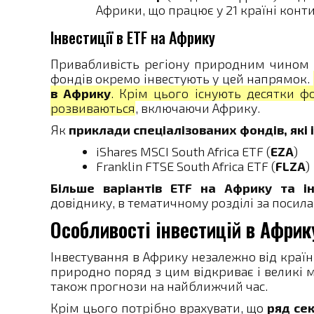
Африки, що працює у 21 країні конт
Інвестиції в ETF на Африку
Привабливість регіону природним чином п
фондів окремо інвестують у цей напрямок.
в Африку
. Крім цього існують десятки фо
розвиваються
, включаючи Африку.
Як
приклади спеціалізованих фондів, які
iShares MSCI South Africa ETF (
EZA
)
Franklin FTSE South Africa ETF (
FLZA
)
Більше варіантів ETF на Африку та 
довіднику, в тематичному розділі за посил
Особливості інвестицій в Африк
Інвестування в Африку незалежно від краї
природно поряд з цим відкриває і великі м
також прогнози на найближчий час.
Крім цього потрібно врахувати, що
ряд сек