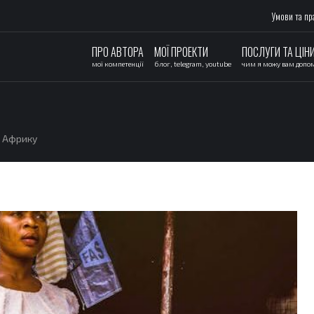
Умови та пр
ПРО АВТОРА
МОЇ ПРОЕКТИ
ПОСЛУГИ ТА ЦІН
мої компетенції
блог, telegram, youtube
чим я можу вам допо
в Африку