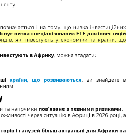
иненту.
означається і на тому, що низка інвестиційних
Існує низка спеціалізованих ETF для інвестицій
ндів, які інвестують у економіки та країни, що
 інвестують в Африку
, можна згадати:
інші
країни, що розвиваються
,
ви знайдете в
анням.
у
ни та напрямки
пов’язане з певними ризиками.
І
ожливості через ситуацію в Африці в 2026 році, а
торів і галузей більш актуальні для Африки на