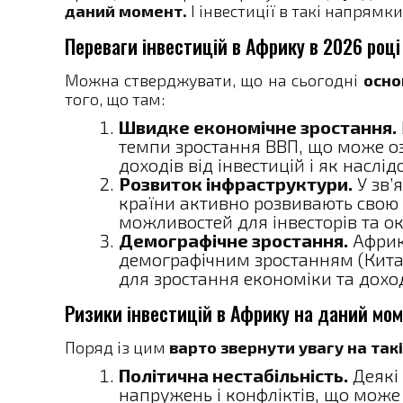
даний момент.
І інвестиції в такі напрямк
Переваги інвестицій в Африку в 2026 році
Можна стверджувати, що на сьогодні
основ
того, що там:
Швидке економічне зростання.
темпи зростання ВВП, що може о
доходів від інвестицій і як наслі
Розвиток інфраструктури.
У зв’
країни активно розвивають свою 
можливостей для інвесторів та о
Демографічне зростання.
Африк
демографічним зростанням (Китай
для зростання економіки та дохо
Ризики інвестицій в Африку на даний мо
Поряд із цим
варто звернути увагу на такі
Політична нестабільність.
Деякі 
напружень і конфліктів, що може