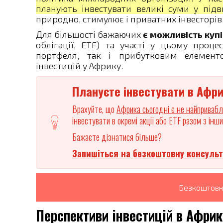
планують інвестувати великі суми у під
природно, стимулює і приватних інвесторів
Для більшості бажаючих
є можливість куп
облігації, ETF) та участі у цьому проце
портфеля, так і прибутковим елементо
інвестицій у Африку.
Плануєте інвестувати в Афр
Врахуйте, що
Африка сьогодні є не найпривабл
інвестувати в окремі акції або ETF разом з інш
Бажаєте дізнатися більше?
Запишіться на безкоштовну консульт
Безкоштовн
Перспективи інвестицій в Африк