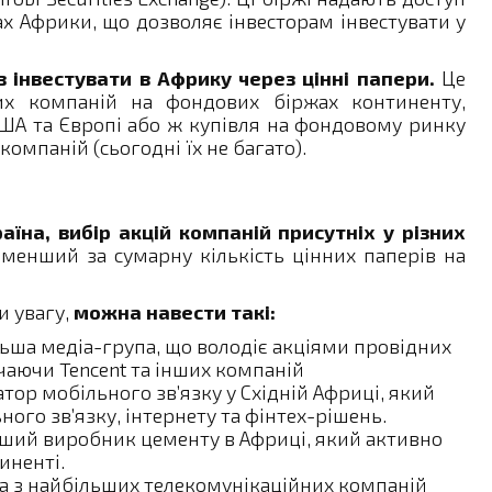
ах Африки, що дозволяє інвесторам інвестувати у
в інвестувати в Африку через цінні папери.
Це
их компаній на фондових біржах континенту,
США та Європі або ж купівля на фондовому ринку
мпаній (сьогодні їх не багато).
аїна, вибір акцій компаній присутніх у різних
н менший за сумарну кількість цінних паперів на
и увагу,
можна навести такі:
ьша медіа-група, що володіє акціями провідних
ючаючи Tencent та інших компаній
тор мобільного зв’язку у Східній Африці, який
ого зв’язку, інтернету та фінтех-рішень.
ьший виробник цементу в Африці, який активно
иненті.
а з найбільших телекомунікаційних компаній