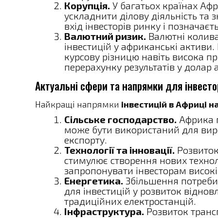
Корупція.
У багатьох країнах Афр
ускладнити ділову діяльність та 
вхід інвесторів ринку і позначаєт
Валютний ризик.
Валютні колива
інвестицій у африканські активи.
курсову різницю навіть висока п
перерахунку результатів у долар 
Актуальні сфери та напрямки для інвесто
Найкращі напрямки
інвестицій в Африці 
Сільське господарство.
Африка м
може бути використаний для виро
експорту.
Технології та інновації.
Розвиток 
стимулює створення нових технол
запропонувати інвесторам високі
Енергетика.
Збільшення потреби 
для інвестицій у розвиток віднов
традиційних електростанцій.
Інфраструктура.
Розвиток трансп