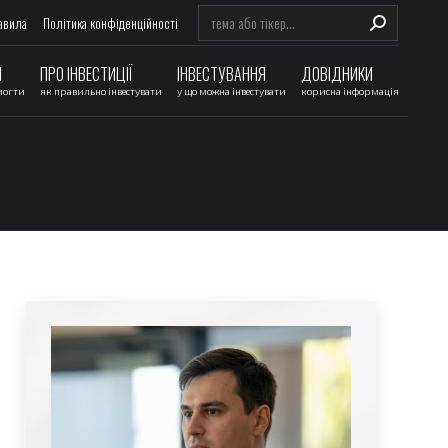
Search:
авила
Політика конфіденційності
И
ПРО ІНВЕСТИЦІЇ
ІНВЕСТУВАННЯ
ДОВІДНИКИ
могти
як правильно інвестувати
у що можна інвестувати
корисна інформація