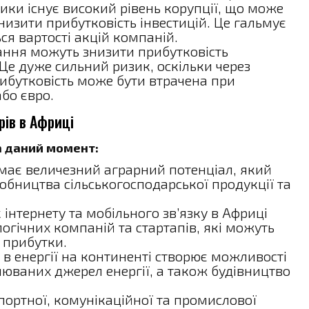
ики існує високий рівень корупції, що може
знизити прибутковість інвестицій. Це гальмує
ься вартості акцій компаній.
ння можуть знизити прибутковість
 Це дуже сильний ризик, оскільки через
рибутковість може бути втрачена при
або євро.
рів в Африці
на даний момент:
ає величезний аграрний потенціал, який
бництва сільськогосподарської продукції та
інтернету та мобільного зв’язку в Африці
огічних компаній та стартапів, які можуть
 прибутки.
в енергії на континенті створює можливості
люваних джерел енергії, а також будівництво
ортної, комунікаційної та промислової