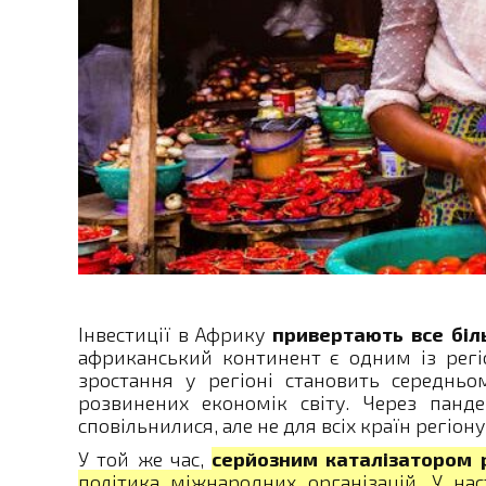
Інвестиції в Африку
привертають все біль
африканський континент є одним із регі
зростання у регіоні становить середньо
розвинених економік світу. Через панде
сповільнилися, але не для всіх країн регіону
У той же час,
серйозним каталізатором 
політика міжнародних організацій. У нас