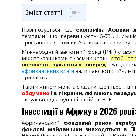
Зміст статті
Прогнозується, що
економіка Африки з
темпами, що перевищують 6-7%. Більшіс
зростання економіки Африки та розвитку ре
Міжнародний валютний фонд (IMF) у свої
між показниками окремих країн.
У той час 
впевнено рухаються вперед.
За даним
африканських країн
залишаються стійкими н
тривають.
Таким чином можна сказати, що інвестиції 
обдумано
і в ті країни, які мають перед
актуально для купівлі акцій чи ETF.
Інвестиції в Африку в 2026 році
Африканський
фондовий ринок перебув
фондові майданчики знаходяться в Пі
Нігерії
(Nigerian Stock Exchange)
та Кенії
(Na