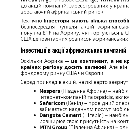
до акцій компаній, зареєстрованих у країн
зростаючий африканський ринок.
Технічно
інвестори мають кілька способі
безпосередня купівля акцій африканськ
покупка ETF на Африку, які торгуються в 
США депозитарних розписок африканських ко
Інвестиції в акції африканських компаній
Оскільки Африка —
це континент, а не кр
країнах регіону досить великий
. Але ві
фондовому ринку США чи Європи.
Серед прикладів акцій, на які варто звернут
Naspers
(Південна Африка) – найбіл
інтернет-компаній та сервісів, вкл
Safaricom
(Кенія) – провідний опера
займається наданням послуг мобільн
Dangote Cement
(Нігерія) – найбіл
розширює свою присутність на конт
MTN Group
(Південна Африка) – одн