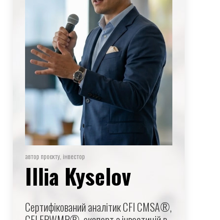
автор проєкту, інвестор
Illia Kyselov
Сертифікований аналітик CFI CMSA®,
CFI FPWMP®, експерт з інвестицій в