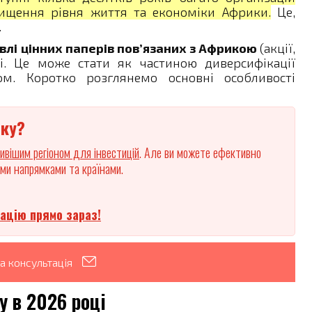
вищення рівня життя та економіки Африки.
Це,
.
івлі цінних паперів пов’язаних з Африкою
(акції,
сі. Це може стати як частиною диверсифікації
м. Коротко розглянемо основні особливості
ику?
ивішим регіоном для інвестицій
. Але ви можете ефективно
ими напрямками та країнами.
ацію прямо зараз!
а консультація
у в 2026 році