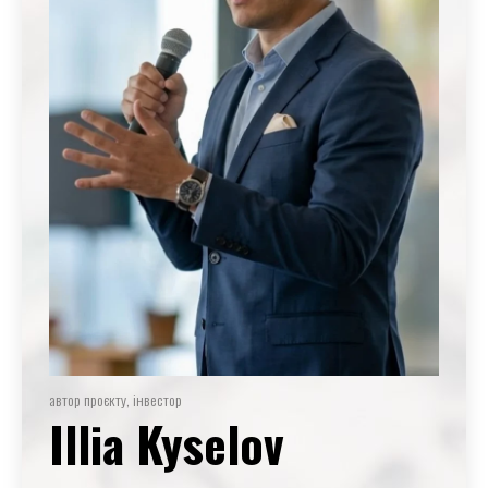
автор проєкту, інвестор
Illia Kyselov