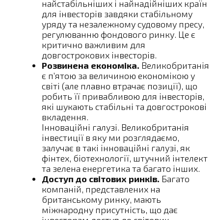
найстабільніших і найнадійніших країн
для інвесторів завдяки стабільному
уряду та незалежному судовому пресу,
регулюванню фондового ринку. Це є
критично важливим для
довгострокових інвесторів.
Розвинена економіка.
Великобританія
є п’ятою за величиною економікою у
світі (але плавно втрачає позиції), що
робить її привабливою для інвесторів,
які шукають стабільні та довгострокові
вкладення.
Інноваційні галузі. Великобританія
інвестиції в яку ми розглядаємо,
залучає в такі інноваційні галузі, як
фінтех, біотехнології, штучний інтелект
та зелена енергетика та багато інших.
Доступ до світових ринків.
Багато
компаній, представлених на
британському ринку, мають
міжнародну присутність, що дає
інвесторам доступ до світових