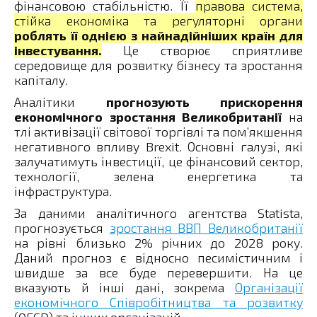
фінансовою стабільністю. Її
правова система,
стійка економіка та регуляторні органи
роблять її однією з найнадійніших країн для
інвестування.
Це створює сприятливе
середовище для розвитку бізнесу та зростання
капіталу.
Аналітики
прогнозують прискорення
економічного зростання Великобританії
на
тлі активізації світової торгівлі та пом’якшення
негативного впливу Brexit. Основні галузі, які
залучатимуть інвестиції, це фінансовий сектор,
технології, зелена енергетика та
інфраструктура.
За даними аналітичного агентства Statista,
прогнозується
зростання ВВП Великобританії
на рівні близько 2% річних до 2028 року.
Даний прогноз є відносно песимістичним і
швидше за все буде перевершити. На це
вказують й інші дані, зокрема
Організації
економічного Співробітництва та розвитку
(OECD) та інших організацій.