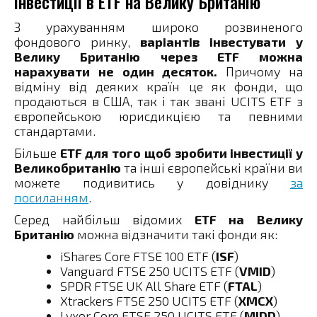
Інвестиції в ETF на Велику Британію
З урахуванням широко розвиненого
фондового ринку,
варіантів інвестувати у
Велику Британію через ETF можна
нарахувати не один десяток.
Причому на
відміну від деяких країн це як фонди, що
продаються в США, так і так звані UCITS ETF з
європейською юрисдикцією та певними
стандартами.
Більше
ETF для того щоб зробити інвестиції у
Великобританію
та інші європейські країни ви
можете подивитись у довіднику
за
посиланням
.
Серед найбільш відомих
ETF на Велику
Британію
можна відзначити такі фонди як:
iShares Core FTSE 100 ETF (
ISF
)
Vanguard FTSE 250 UCITS ETF (
VMID
)
SPDR FTSE UK All Share ETF (
FTAL
)
Xtrackers FTSE 250 UCITS ETF (
XMCX
)
Lyxor Core FTSE 250 UCITS ETF (
MIDD
)