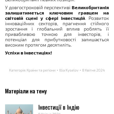
У довгостроковій перспективі
Великобританія
залишатиметься ключовим гравцем на
світовій сцені у сфері інвестицій
. Розвиток
інноваційних секторів, прагнення стійкого
зростання і глобальний вплив роблять її
привабливою точкою для інвесторів, і
потенціал для прибутковості залишається
високим протягом десятиліть.
Успіхи в інвестиціях!
Категорія:
Країни та регіони
Illia Kyselov
8 Квітня 2024
Матеріали на тему
Інвестиції в Індію