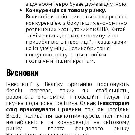
з доларом і євро буває дуже відчутною.
Конкуренція світовому ринку.
Великобританія стикається з жорсткою
конкуренцією з боку інших економічно
розвинених країн, таких як США, Китай
та Німеччина, що може вплинути на
привабливість інвестицій. Незважаючи
на існуючу міць, Великобританія
поступово поступається своїми
позиціями іншим країнам.
Висновки
Інвестиції у Велику Британію пропонують
безліч переваг, таких як стабільність,
розвинена економіка, інноваційні галузі та
гнучка податкова політика. Однак
інвесторам
слід враховувати і ризики
, такі як наслідки
Brexit, коливання валютних курсів, політична
нестабільність та конкуренція на світовому
ринку та втрата фондового ринку
Великобританії певних позицій.