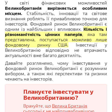
У світі фінансових можливостей
Великобританія вирізняється особливим
місцем.
Стабільність, інновації та світове
визнання роблять її привабливою точкою для
інвесторів. Фондовий ринок Великобританії є
одним із найбільших і впливових.
Кількість і
різноманітність цінних паперів
, яка там
представлена, поступається можливо лише
фондовому ринку США.
Інвестиції у
Великобританію відповідно не втрачають
актуальності вже багато десятиліть.
Давайте розглянемо, чому інвестування у
фондовий ринок Великобританії є розумним
вибором, а також які перспективи та ризики
чекають на інвесторів.
Плануєте інвестувати у
Великобританию?
Врахуйте, що
Велика Британія
сьогодні є не найпривабливішою