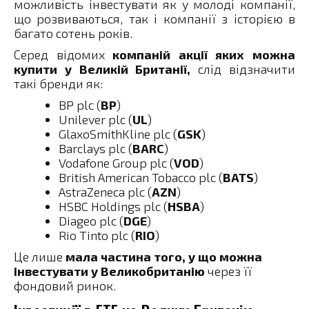
можливість інвестувати як у молоді компанії,
що розвиваються, так і компанії з історією в
багато сотень років.
Серед відомих
компаній акції яких можна
купити у Великій Британії,
слід відзначити
такі бренди як:
BP plc (
BP
)
Unilever plc (
UL
)
GlaxoSmithKline plc (
GSK
)
Barclays plc (
BARC
)
Vodafone Group plc (
VOD
)
British American Tobacco plc (
BATS
)
AstraZeneca plc (
AZN
)
HSBC Holdings plc (
HSBA
)
Diageo plc (
DGE
)
Rio Tinto plc (
RIO
)
Це лише
мала частина того, у що можна
інвестувати у Великобританію
через її
фондовий ринок.