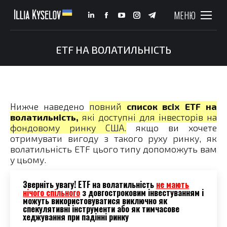
МЕНЮ
Linkedin
Facebook
YouTube
Instagram
Telegram
page
page
page
page
page
opens
opens
opens
opens
opens
ETF НА ВОЛАТИЛЬНІСТЬ
You are here:
in
in
in
in
in
new
new
new
new
new
window
window
window
window
window
Нижче наведено
повний
список всіх ETF на
волатильність,
які доступні для інвесторів на
фондовому ринку США.
якщо ви хочете
отримувати вигоду з такого руху ринку, як
волатильність ETF цього типу допоможуть вам
у цьому.
Зверніть увагу!
ETF на волатильність
не мають
нічого спільного
з довгостроковим інвестуванням
і
можуть використовуватися виключно як
спекулятивні інструменти або як тимчасове
хеджування при падінні ринку