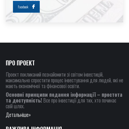
Facebook
ПРО ПРОЕКТ
Проект покликаний познайомити зі світом інвестицій,
максимально спростити процес інвестування для людей, які не
мають економічної та фінансової освіти.
Основні принципи подання інформації – простота
та доступність!
Все про інвестиції для тих, хто починає
свій шлях.
Детальніше»