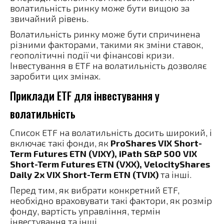
волатильність ринку може бути вищою за
звичайний рівень.
Волатильність ринку може бути спричинена
різними факторами, такими як зміни ставок,
геополітичні події чи фінансові кризи.
Інвестування в ETF на волатильність дозволяє
заробити цих змінах.
Приклади ETF для інвестування у
волатильність
Список ETF на волатильність досить широкий, і
включає такі фонди, як
ProShares VIX Short-
Term Futures ETN (VIXY), iPath S&P 500 VIX
Short-Term Futures ETN (VXX), VelocityShares
Daily 2x VIX Short-Term ETN (TVIX)
та інші.
Перед тим, як вибрати конкретний ETF,
необхідно враховувати такі фактори, як розмір
фонду, вартість управління, термін
інвестування та інші.