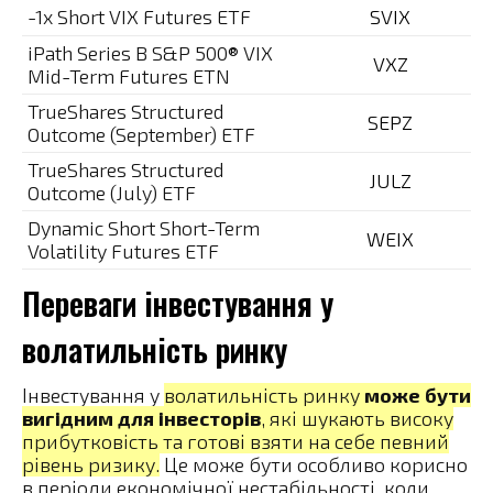
-1x Short VIX Futures ETF
SVIX
iPath Series B S&P 500® VIX
VXZ
Mid-Term Futures ETN
TrueShares Structured
SEPZ
Outcome (September) ETF
TrueShares Structured
JULZ
Outcome (July) ETF
Dynamic Short Short-Term
WEIX
Volatility Futures ETF
Переваги інвестування у
волатильність ринку
Інвестування у
волатильність ринку
може бути
вигідним для інвесторів
, які шукають високу
прибутковість та готові взяти на себе певний
рівень ризику.
Це може бути особливо корисно
в періоди економічної нестабільності, коли