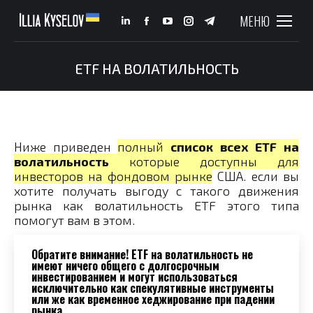
МЕНЮ
Linkedin
Facebook
YouTube
Instagram
Telegram
page
page
page
page
page
opens
opens
opens
opens
opens
ETF НА ВОЛАТИЛЬНОСТЬ
You are here:
in
in
in
in
in
new
new
new
new
new
window
window
window
window
window
Ниже приведен
полный
список всех ETF на
волатильность
которые доступны для
инвесторов на фондовом рынке
США. если вы
хотите получать выгоду с такого движения
рынка как волатильность ETF этого типа
помогут вам в этом.
Обратите внимание!
ETF на волатильность
не
имеют ничего общего с долгосрочным
инвестированием
и могут использоваться
исключительно как спекулятивные инструменты
или же как временное хеджирование при падении
рынка