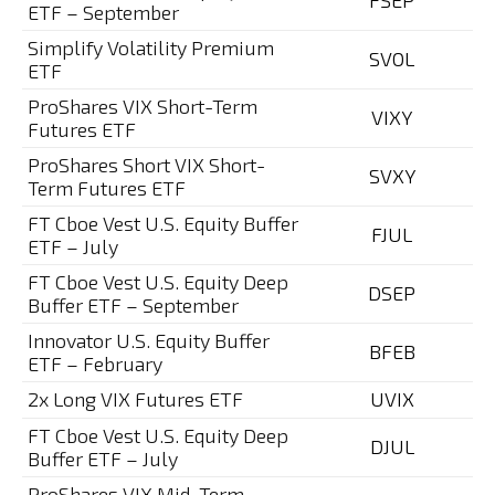
FSEP
ETF – September
Simplify Volatility Premium
SVOL
ETF
ProShares VIX Short-Term
VIXY
Futures ETF
ProShares Short VIX Short-
SVXY
Term Futures ETF
FT Cboe Vest U.S. Equity Buffer
FJUL
ETF – July
FT Cboe Vest U.S. Equity Deep
DSEP
Buffer ETF – September
Innovator U.S. Equity Buffer
BFEB
ETF – February
2x Long VIX Futures ETF
UVIX
FT Cboe Vest U.S. Equity Deep
DJUL
Buffer ETF – July
ProShares VIX Mid-Term