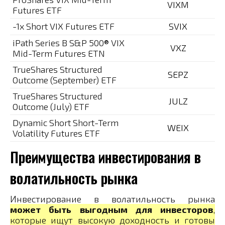
VIXM
Futures ETF
-1x Short VIX Futures ETF
SVIX
iPath Series B S&P 500® VIX
VXZ
Mid-Term Futures ETN
TrueShares Structured
SEPZ
Outcome (September) ETF
TrueShares Structured
JULZ
Outcome (July) ETF
Dynamic Short Short-Term
WEIX
Volatility Futures ETF
Преимущества инвестирования в
волатильность рынка
Инвестирование в волатильность рынка
может быть выгодным для инвесторов
,
которые ищут высокую доходность и готовы