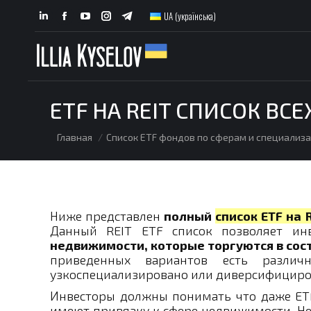
UA (українська)
Linkedin
Facebook
YouTube
Instagram
Telegram
page
page
page
page
page
opens
opens
opens
opens
opens
in
in
in
in
in
new
new
new
new
new
ETF НА REIT СПИСОК ВС
window
window
window
window
window
You are here:
Главная
Список ETF фондов по сферам и специализ
Ниже представлен
полный
список ETF на 
Данный REIT ETF список позволяет ин
недвижимости, которые торгуются в со
приведенных вариантов есть разли
узкоспециализировано или диверсифициро
Инвесторы должны понимать что даже ETF
имеют привязку к сфере недвижимости. Н