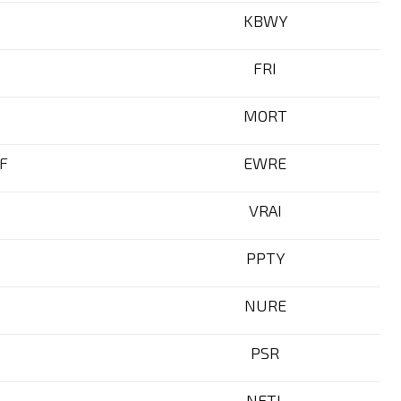
KBWY
FRI
MORT
TF
EWRE
VRAI
PPTY
NURE
PSR
NETL