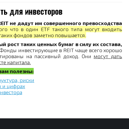
ть для инвесторов
REIT не дадут им совершенного превосходства
того что в один ETF такого типа могут входить
 таких фондов заметно повышается.
й рост таких ценных бумаг в силу их состава,
Фонды инвестирующие в REIT чаще всего хорошо
нтированы на пассивный доход. Они
могут дать
те капитала.
 вам полезны:
руктура, риски
х и цифрах
инвестора