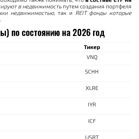
тируют в недвижимость
путем создания портфеля
нии недвижимостью,
так и
REIT фонды которые
.
пы) по состоянию на 2026 год
Тикер
VNQ
SCHH
XLRE
IYR
ICF
USRT