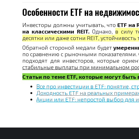
Особенности ETF на недвижимос
Инвесторы должны учитывать, что
ETF на 
на классическими REIT.
Однако,
в силу 
десятки или даже сотни REIT, устойчивость
Обратной стороной медали будет
умеренны
по сравнению с рыночными показателями. 
подходят для инвесторов, которые орие
стабильные выплаты при минимальном рос
Статьи по теме ETF, которые могут быть
Все про инвестиции в ETF: понятие, ст
Доходность ETF на реальных примера
Акции или ETF: непростой выбор для 