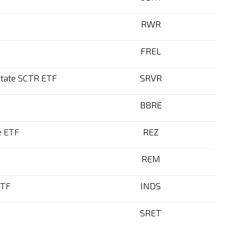
RWR
FREL
state SCTR ETF
SRVR
BBRE
e ETF
REZ
REM
ETF
INDS
SRET