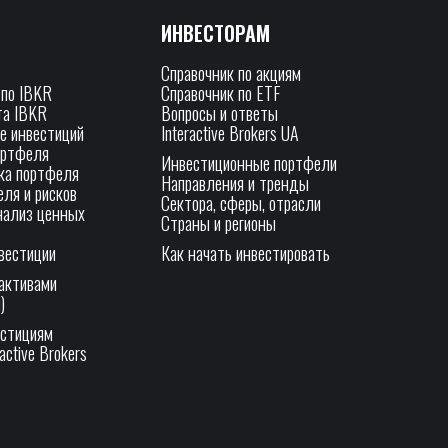
ИНВЕСТОРАМ
Справочник по акциям
 по IBKR
Справочник по ETF
та IBKR
Вопросы и ответы
е инвестиций
Interactive Brokers UA
ортфеля
Инвестиционные портфели
ка портфеля
Направления и тренды
ля и рисков
Сектора, сферы, отрасли
нализ ценных
Страны и регионы
вестиции
Как начать инвестировать
активами
)
естициям
active Brokers