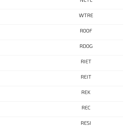
WTRE
ROOF
RDOG
RIET
REIT
REK
REC
RESI