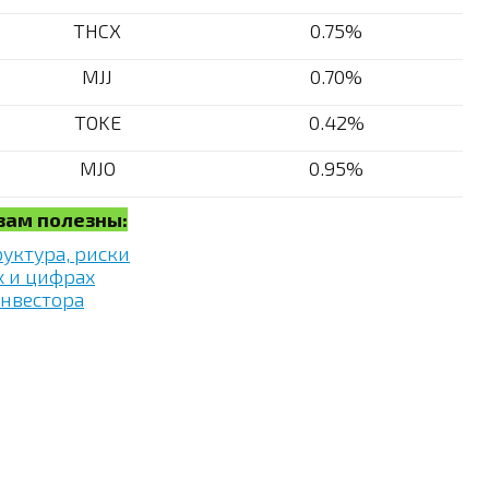
THCX
0.75%
MJJ
0.70%
TOKE
0.42%
MJO
0.95%
 вам полезны:
руктура, риски
х и цифрах
инвестора