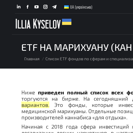
UA (українська)
Linkedin
Facebook
YouTube
Instagram
Telegram
page
page
page
page
page
opens
opens
opens
opens
opens
in
in
in
in
in
new
new
new
new
new
ETF НА МАРИХУАНУ (КА
window
window
window
window
window
You are here:
Главная
Список ETF фондов по сферам и специализ
Ниже
приведен полный список всех фо
торгуются на бирже. На сегодняшний
вариантов.
Это фонды, которые инвест
медицинской марихуаны. Отдельные позици
производителей каннабиса «для отдыха».
Начиная с 2018 года сфера инвестиций 
легализации легких наркотиков, в частн