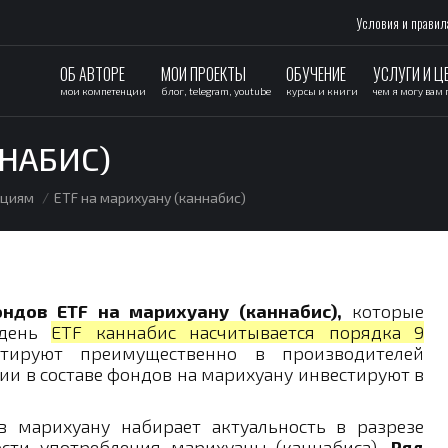
Условия и правил
ОБ АВТОРЕ
МОИ ПРОЕКТЫ
ОБУЧЕНИЕ
УСЛУГИ И Ц
мои компетенции
блог, telegram, youtube
курсы и книги
чем я могу вам
ННАБИС)
ациям
ETF на марихуану (каннабис)
ндов ETF на марихуану (каннабис),
которые
 день
ETF каннабис насчитывается порядка 9
ируют преимущественно в производителей
и в составе фондов на марихуану инвестируют в
в марихуану набирает актуальность в разрезе
ости употребления марихуаны (каннабиса).
Ряд