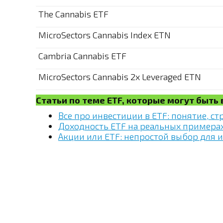
The Cannabis ETF
MicroSectors Cannabis Index ETN
Cambria Cannabis ETF
MicroSectors Cannabis 2x Leveraged ETN
Статьи по теме ETF, которые могут быть
Все про инвестиции в ETF: понятие, ст
Доходность ETF на реальных примера
Акции или ETF: непростой выбор для 