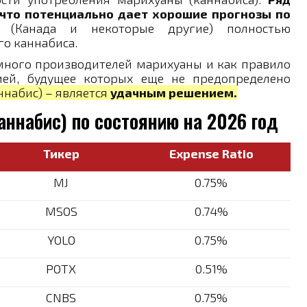
что потенциально дает хорошие прогнозы по
(Канада и некоторые другие) полностью
о каннабиса.
о много производителей марихуаны и как правило
ией, будущее которых еще не предопределено
ннабис) – является
удачным решением.
каннабис) по состоянию на 2026 год
Тикер
Expense Ratio
MJ
0.75%
MSOS
0.74%
YOLO
0.75%
POTX
0.51%
CNBS
0.75%