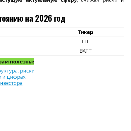
стоянию на 2026 год
Тикер
LIT
BATT
 вам полезны:
руктура, риски
х и цифрах
инвестора