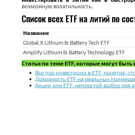
возможную волатильность.
Список всех ETF на литий по со
Название
Global X Lithium & Battery Tech ETF
Amplify Lithium & Battery Technology ETF
Статьи по теме ETF, которые могут быть
Все про инвестиции в ETF: понятие, ст
Доходность ETF на реальных примера
Акции или ETF: непростой выбор для 