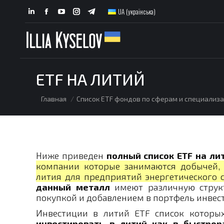
UA (українська)
Linkedin
Facebook
YouTube
Instagram
Telegram
page
page
page
page
page
opens
opens
opens
opens
opens
in
in
in
in
in
new
new
new
new
new
ETF НА ЛИТИЙ
window
window
window
window
window
You are here:
Главная
Список ETF фондов по сферам и специализ
Ниже приведен
полный список ETF на ли
компании которые занимаются добычей, 
лития для предприятий энергетического с
данный металл
имеют различную струк
покупкой и добавлением в портфель инвест
Инвестиции в литий ETF список которы
инвестировать в литий как в быстро