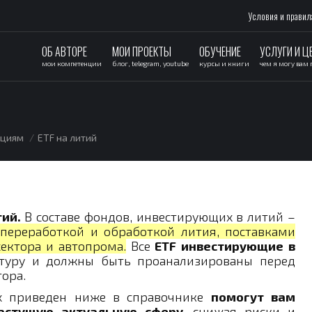
Условия и правил
ОБ АВТОРЕ
МОИ ПРОЕКТЫ
ОБУЧЕНИЕ
УСЛУГИ И Ц
мои компетенции
блог, telegram, youtube
курсы и книги
чем я могу вам
ациям
ETF на литий
тий.
В составе фондов, инвестирующих в литий –
переработкой и обработкой лития, поставками
ектора и автопрома.
Все
ETF инвестирующие в
туру и должны быть проанализированы перед
ора.
х приведен ниже в справочнике
помогут вам
растущую актуальную сферу
, снижая риски и