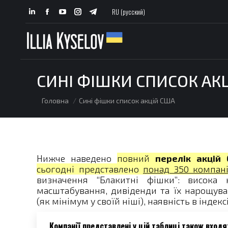
RU (русский)
Linkedin
Facebook
YouTube
Instagram
Telegram
page
page
page
page
page
opens
opens
opens
opens
opens
in
in
in
in
in
new
new
new
new
new
СИНІ ФІШКИ СПИСОК АК
window
window
window
window
window
You are here:
Головна
Сині фішки список акцій США
Нижче наведено
повний
перелік акцій
сьогодні представлено
понад 350 компаній
визначення “Блакитні фішки”: висока к
масштабування, дивіденди та їх нарощува
(як мінімум у своїй ніші), наявність в індексі
Компанії представлені у цій таблиці
також входят