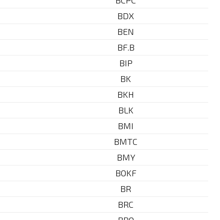
BCPC
BDX
BEN
BF.B
BIP
BK
BKH
BLK
BMI
BMTC
BMY
BOKF
BR
BRC