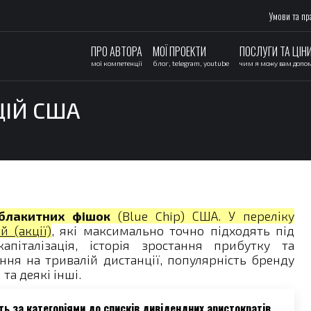
Умови та пр
ПРО АВТОРА
МОЇ ПРОЕКТИ
ПОСЛУГИ ТА ЦІН
мої компетенції
блог, telegram, youtube
чим я можу вам допо
ЦІЙ США
 блакитних фішок
(Blue Chip) США. У переліку
 (акції)
, які максимально точно підходять під
апіталізація, історія зростання прибутку та
ння на тривалій дистанції, популярність бренду
 та деякі інші.
ь за категоріями до списків
дивідендних аристократів
,