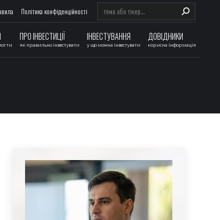
Search:
авила
Політика конфіденційності
И
ПРО ІНВЕСТИЦІЇ
ІНВЕСТУВАННЯ
ДОВІДНИКИ
могти
як правильно інвестувати
у що можна інвестувати
корисна інформація