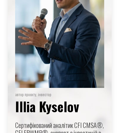
автор проєкту, інвестор
Illia Kyselov
Сертифікований аналітик CFI CMSA®,
CFI FPWMP®, експерт з інвестицій в