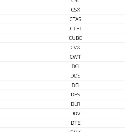
CSL
CSX
CTAS
CTBI
CUBE
CVX
CWT
DCI
DDS
DEI
DFS
DLR
DOV
DTE