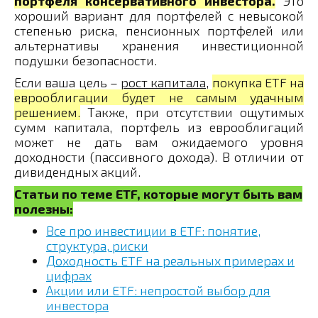
портфеля консервативного инвестора.
Это
хороший вариант для портфелей с невысокой
степенью риска, пенсионных портфелей или
альтернативы хранения инвестиционной
подушки безопасности.
Если ваша цель –
рост капитала,
покупка ETF на
еврооблигации будет не самым удачным
решением.
Также, при отсутствии ощутимых
сумм капитала, портфель из еврооблигаций
может не дать вам ожидаемого уровня
доходности (пассивного дохода). В отличии от
дивидендных акций.
Статьи по теме ETF, которые могут быть вам
полезны:
Все про инвестиции в ETF: понятие,
структура, риски
Доходность ETF на реальных примерах и
цифрах
Акции или ETF: непростой выбор для
инвестора