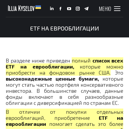
МЕНЮ
Linkedin
Facebook
YouTube
Instagram
Telegram
page
page
page
page
page
opens
opens
opens
opens
opens
ETF НА ЕВРООБЛИГАЦИИ
You are here:
in
in
in
in
in
new
new
new
new
new
window
window
window
window
window
В разделе ниже приведен
полный
список всех
ETF на еврооблигации,
которые можно
приобрести на фондовом рынке США.
Это
высоконадежные ценные бумаги,
которые
могут стать частью портфеля консервативного
инвестора. В большинстве случаев, данные
фонды включают в себя разнообразные
облигации с диверсификацией по странам ЕС.
В отличии от покупки отдельных
еврооблигаций, приобретение
ETF на
еврооблигации
помогает сделать это более