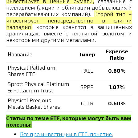
инвестирует в ценные бумаги,
связанные с
палладием (акции и облигации добывающих и
перерабатывающих компаний).
Второй тип –
инвестирует непосредственно в слитки
палладия,
которые хранятся в защищенных
хранилищах, вместе с платиной, золотом и
некоторыми другими металлами.
Expense
Название
Тикер
Ratio
Physical Palladium
PALL
0.60%
Shares ETF
Sprott Physical Platinum
SPPP
1.07%
& Palladium Trust
Physical Precious
GLTR
0.60%
Metals Basket Shares
Статьи по теме ETF, которые могут быть вам
полезны:
Все про инвестиции в ETF: понятие,