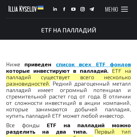
МЕНЮ
Linkedin
Facebook
YouTube
Instagram
Telegram
page
page
page
page
page
opens
opens
opens
opens
opens
ETF НА ПАЛЛАДИЙ
You are here:
in
in
in
in
in
new
new
new
new
new
window
window
window
window
window
Ниже
приведен
список всех ETF фондов
которые инвестируют в палладий.
ETF на
палладий существует всего несколько
разновидностей.
Редкий драгоценный металл
палладий имеет огромный потенциал и
стремительной растет год от года. В отличии
от сложности инвестиций в акции компаний,
которые занимаются добычей палладия,
купить палладий ETF может любой инвестор.
Все фонды
ETF на палладий можно
разделить на два типа.
Первый тип