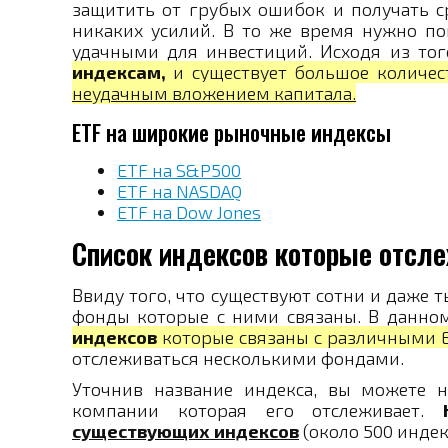
защитить от грубых ошибок и получать с
никаких усилий. В то же время нужно по
удачными для инвестиций. Исходя из тог
индексам,
и существует большое количес
неудачным вложением капитала.
ETF на широкие рыночные индексы
ETF на S&P500
ETF на NASDAQ
ETF на Dow Jones
Список индексов которые отсле
Ввиду того, что существуют сотни и даже 
фонды которые с ними связаны. В данно
индексов
которые связаны с различными E
отслеживаться несколькими фондами.
Уточнив название индекса, вы можете н
компании которая его отслеживает.
существующих индексов
(около 500 индек