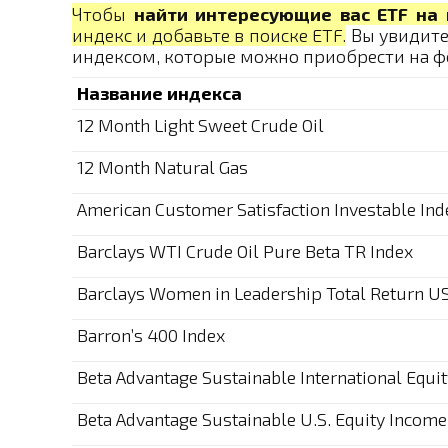
Чтобы
найти интересующие вас ETF на 
индекс и добавьте в поиске ETF.
Вы увидите
индексом, которые можно приобрести на 
Название индекса
12 Month Light Sweet Crude Oil
12 Month Natural Gas
American Customer Satisfaction Investable Ind
Barclays WTI Crude Oil Pure Beta TR Index
Barclays Women in Leadership Total Return U
Barron’s 400 Index
Beta Advantage Sustainable International Equi
Beta Advantage Sustainable U.S. Equity Income