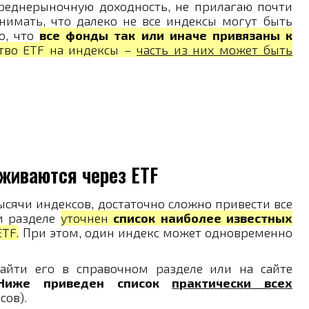
реднерыночную доходность, не прилагаю почти
нимать, что далеко не все индексы могут быть
о, что
все фонды так или иначе привязаны к
тво ETF на индексы –
часть из них может быть
живаются через ETF
тысячи индексов, достаточно сложно привести все
м разделе
уточнен
список наиболее известных
TF.
При этом, один индекс может одновременно
айти его в справочном разделе или на сайте
Ниже приведен список
практически всех
сов).