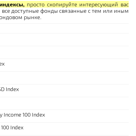
индексы,
просто скопируйте интересующий вас
 все доступные фонды связанные с тем или иным
фондовом рынке.
ex
SD Index
ty Income 100 Index
 100 Index