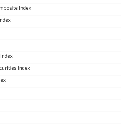
omposite Index
Index
 Index
curities Index
dex