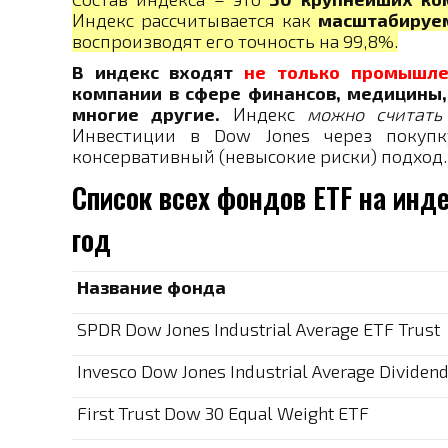
Индекс рассчитывается как
масштабируем
воспроизводят его точность на 99,8%.
В индекс входят
не только промышл
компании в сфере финансов, медицины, 
многие другие.
Индекс
можно считать
Инвестиции в Dow Jones через покупк
консервативный (невысокие риски) подход.
Список всех фондов ETF на инде
год
Название фонда
SPDR Dow Jones Industrial Average ETF Trust
Invesco Dow Jones Industrial Average Dividen
First Trust Dow 30 Equal Weight ETF