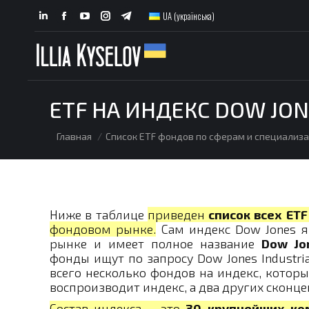
UA (українська)
Linkedin
Facebook
YouTube
Instagram
Telegram
page
page
page
page
page
opens
opens
opens
opens
opens
in
in
in
in
in
new
new
new
new
new
ETF НА ИНДЕКС DOW JO
window
window
window
window
window
You are here:
Главная
Список ETF фондов по сферам и специализ
Ниже в таблице
приведен
список всех ETF
фондовом рынке.
Сам индекс Dow Jones я
рынке и имеет полное название
Dow Jon
фонды ищут по запросу Dow Jones Industri
всего несколько фондов на индекс, котор
воспроизводит индекс, а два других сконц
Состав индекса – это
30 крупнейших ко