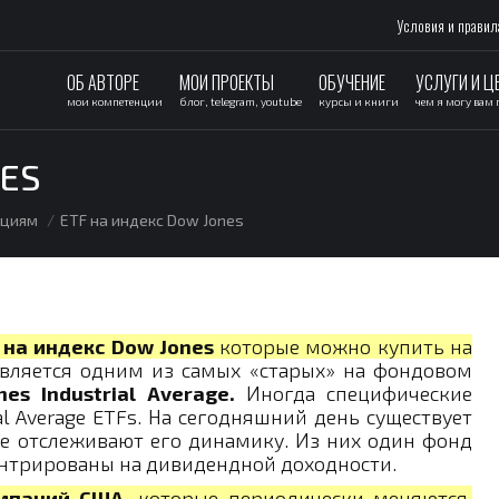
Условия и правил
ОБ АВТОРЕ
МОИ ПРОЕКТЫ
ОБУЧЕНИЕ
УСЛУГИ И Ц
мои компетенции
блог, telegram, youtube
курсы и книги
чем я могу вам
NES
ациям
ETF на индекс Dow Jones
 на индекс Dow Jones
которые можно купить на
вляется одним из самых «старых» на фондовом
es Industrial Average.
Иногда специфические
al Average ETFs. На сегодняшний день существует
ые отслеживают его динамику. Из них один фонд
ентрированы на дивидендной доходности.
мпаний США,
которые периодически меняются.