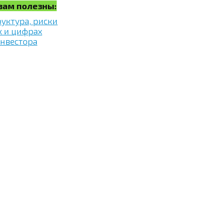
 вам полезны:
руктура, риски
х и цифрах
инвестора