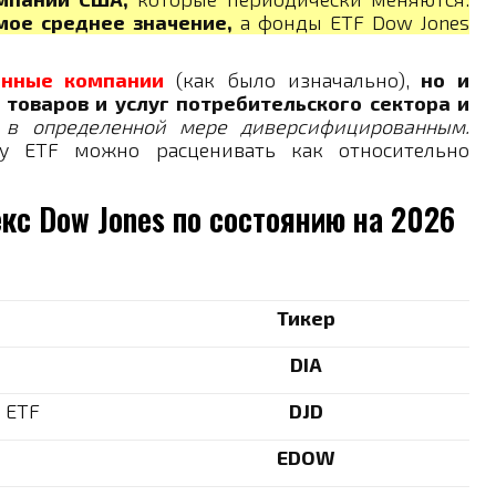
ое среднее значение,
а фонды ETF Dow Jones
енные компании
(как было изначально),
но и
товаров и услуг потребительского сектора и
 в определенной мере диверсифицированным.
у ETF можно расценивать как относительно
кс Dow Jones по состоянию на 2026
Тикер
DIA
d ETF
DJD
EDOW