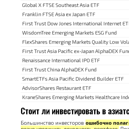
Global X FTSE Southeast Asia ETF
Franklin FTSE Asia ex Japan ETF
First Trust Dow Jones International Internet E
WisdomTree Emerging Markets ESG Fund
FlexShares Emerging Markets Quality Low Vola
First Trust Asia Pacific ex-Japan AlphaDEX Fun
Renaissance International IPO ETF
First Trust China AlphaDEX Fund
SmartETFs Asia Pacific Dividend Builder ETF
AdvisorShares Restaurant ETF
KraneShares Emerging Markets Healthcare Ind
Стоит ли инвестировать в азиат
Большинство инвесторов
ошибочно полаг
резко увеличить доходность портфеля.
Пра