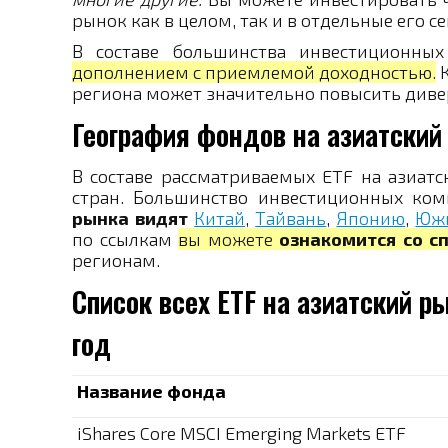
рынок как в целом, так и в отдельные его се
В составе большинства инвестиционны
дополнением с приемлемой доходностью.
К
региона может значительно повысить диве
География фондов на азиатский
В составе рассматриваемых ETF на азиат
стран. Большинство инвестиционных ко
рынка видят
Китай
,
Тайвань
,
Японию
,
Юж
по ссылкам
вы можете
ознакомится со с
регионам.
Список всех ETF на азиатский р
год
Название фонда
iShares Core MSCI Emerging Markets ETF