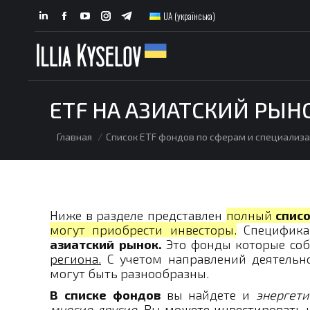
UA (українська)
Linkedin
Facebook
YouTube
Instagram
Telegram
page
page
page
page
page
opens
opens
opens
opens
opens
in
in
in
in
in
new
new
new
new
new
ETF НА АЗИАТСКИЙ РЫН
window
window
window
window
window
You are here:
Главная
Список ETF фондов по сферам и специализ
Ниже в разделе представлен
полный
списо
могут приобрести инвесторы.
Специфика
азиатский рынок.
Это фонды которые со
региона.
С учетом направлений деятельно
могут быть разнообразны.
В списке фондов
вы найдете и
энергети
многие другие.
Вы можете инвестировать 