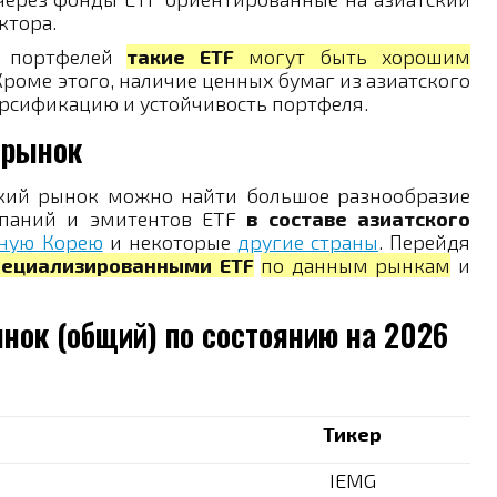
ктора.
х портфелей
такие ETF
могут быть хорошим
роме этого, наличие ценных бумаг из азиатского
рсификацию и устойчивость портфеля.
 рынок
ский рынок можно найти большое разнообразие
мпаний и эмитентов ETF
в составе азиатского
ную Корею
и некоторые
другие страны
. Перейдя
пециализированными ETF
по данным рынкам
и
ынок (общий) по состоянию на 2026
Тикер
IEMG