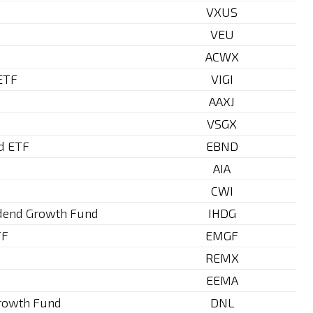
VXUS
VEU
ACWX
 ETF
VIGI
AAXJ
VSGX
d ETF
EBND
AIA
CWI
idend Growth Fund
IHDG
TF
EMGF
REMX
EEMA
Growth Fund
DNL