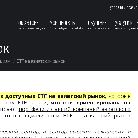
Условия и правил
ОБ АВТОРЕ
МОИ ПРОЕКТЫ
ОБУЧЕНИЕ
УСЛУГИ И Ц
мои компетенции
блог, telegram, youtube
курсы и книги
чем я могу вам
ОК
ациям
ETF на азиатский рынок
к доступных ETF на азиатский рынок,
которые
 этих
ETF
в том, что они
ориентированы на
бирают
портфели из акций компаний азиатского
сти и специализации, ETF на азиатский рынок
ческий сектор, и сектор высоких технологий и
через фонды ETF ориентированные на азиатский