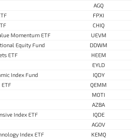
AGQ
ETF
FPXI
ETF
CHIQ
 Value Momentum ETF
UEVM
ional Equity Fund
DDWM
ets ETF
HEEM
EYLD
amic Index Fund
IQDY
s ETF
QEMM
MOTI
AZBA
ensive Index ETF
IQDE
AGOV
hnology Index ETF
KEMQ