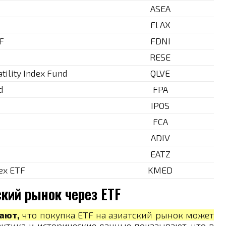
ASEA
FLAX
TF
FDNI
RESE
tility Index Fund
QLVE
d
FPA
IPOS
FCA
ADIV
EATZ
ex ETF
KMED
ский рынок через ETF
ают,
что покупка ETF на азиатский рынок может
ктика и исторические данные показывают, что в