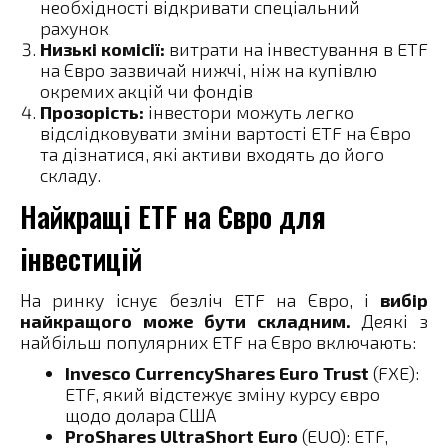
необхідності відкривати спеціальний
рахунок
Низькі комісії:
витрати на інвестування в ETF
на Євро зазвичай нижчі, ніж на купівлю
окремих акцій чи фондів
Прозорість:
інвестори можуть легко
відслідковувати зміни вартості ETF на Євро
та дізнатися, які активи входять до його
складу.
Найкращі ETF на Євро для
інвестицій
На ринку існує безліч ETF на Євро, і
вибір
найкращого може бути складним.
Деякі з
найбільш популярних ETF на Євро включають:
Invesco CurrencyShares Euro Trust
(FXE):
ETF, який відстежує зміну курсу євро
щодо долара США
ProShares UltraShort Euro
(EUO): ETF,