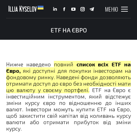
МЕНЮ
Linkedin
Facebook
YouTube
Instagram
Telegram
page
page
page
page
page
opens
opens
opens
opens
opens
ETF НА ЄВРО
You are here:
in
in
in
in
in
new
new
new
new
new
window
window
window
window
window
Нижче наведено
повний
список всіх ETF на
Євро,
які доступні для покупки інвесторам на
фондовому ринку. Наведені фонди дозволяють
отримати доступ до євро без необхідності мати
цю валюту у своєму портфелі.
ETF на Євро є
інвестиційним інструментом, який відстежує
зміни курсу євро по відношенню до інших
валют. Інвестори можуть купити ETF на Євро,
щоб захистити свій капітал від коливань курсу
валюти або отримати прибуток від зміни
курсу.