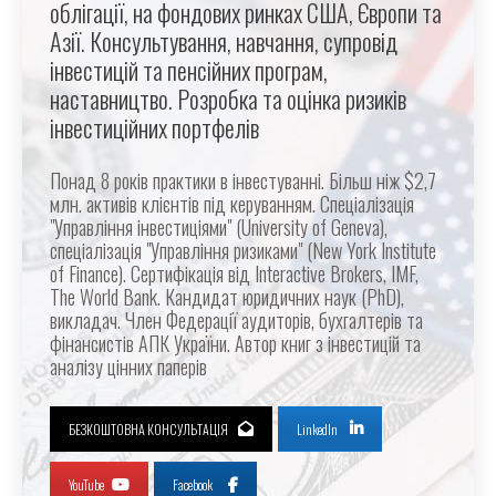
облігації, на фондових ринках США, Європи та
Азії. Консультування, навчання, супровід
інвестицій та пенсійних програм,
наставництво. Розробка та оцінка ризиків
інвестиційних портфелів
Понад 8 років практики в інвестуванні. Більш ніж $2,7
млн. активів клієнтів під керуванням. Спеціалізація
"Управління інвестиціями" (University of Geneva),
спеціалізація "Управління ризиками" (New York Institute
of Finance). Сертифікація від Interactive Brokers, IMF,
The World Bank. Кандидат юридичних наук (PhD),
викладач. Член Федерації аудиторів, бухгалтерів та
фінансистів АПК України. Автор книг з інвестицій та
аналізу цінних паперів
БЕЗКОШТОВНА КОНСУЛЬТАЦІЯ
LinkedIn
YouTube
Facebook