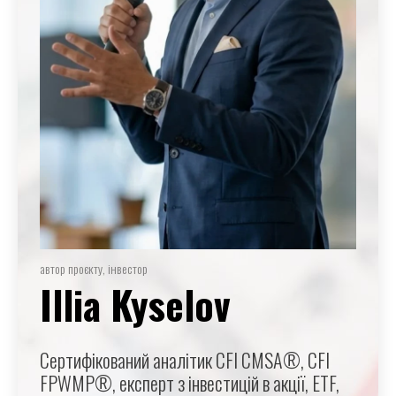
автор проєкту, інвестор
Illia Kyselov
Сертифікований аналітик CFI CMSA®, CFI
FPWMP®, експерт з інвестицій в акції, ETF,