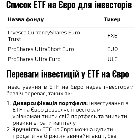
Список ETF на Євро для інвесторів
Назва фонду
Тикер
Invesco CurrencyShares Euro
FXE
Trust
ProShares UltraShort Euro
EUO
ProShares Ultra Euro
ULE
Переваги інвестицій у ETF на Євро
Інвестування в ETF на Євро надає інвесторам
безліч переваг, таких як:
Диверсифікація портфеля:
інвестування в
ETF на Євро дозволяє інвесторам
урізноманітнити свій портфель та знизити
ризики втрати капіталу
Зручність:
ETF на Євро можна купити і
продати на біржі як звичайні акції, без