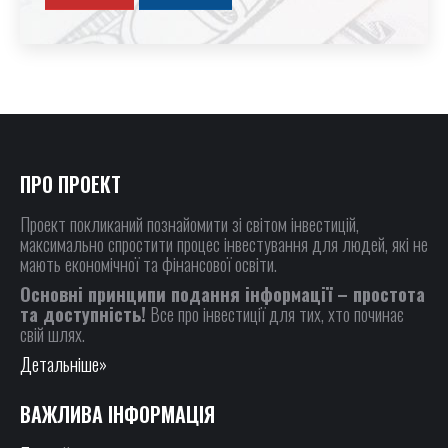
ПРО ПРОЕКТ
Проект покликаний познайомити зі світом інвестицій,
максимально спростити процес інвестування для людей, які не
мають економічної та фінансової освіти.
Основні принципи подання інформації – простота
та доступність!
Все про інвестиції для тих, хто починає
свій шлях.
Детальніше»
ВАЖЛИВА ІНФОРМАЦІЯ