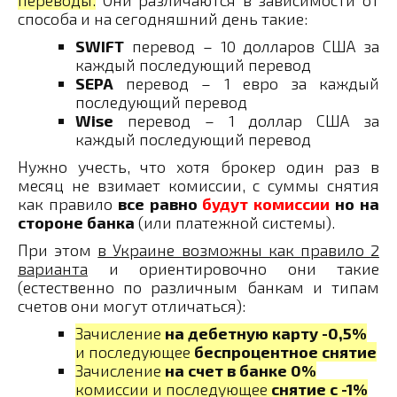
способа и на сегодняшний день такие:
SWIFT
перевод – 10 долларов США за
каждый последующий перевод
SEPA
перевод – 1 евро за каждый
последующий перевод
Wise
перевод – 1 доллар США за
каждый последующий перевод
Нужно учесть, что хотя брокер один раз в
месяц не взимает комиссии, с суммы снятия
как правило
все равно
будут комиссии
но на
стороне банка
(или платежной системы).
При этом
в Украине возможны как правило 2
варианта
и ориентировочно они такие
(естественно по различным банкам и типам
счетов они могут отличаться):
Зачисление
на дебетную карту -0,5%
и последующее
беспроцентное снятие
Зачисление
на счет в банке 0%
комиссии и последующее
снятие с -1%