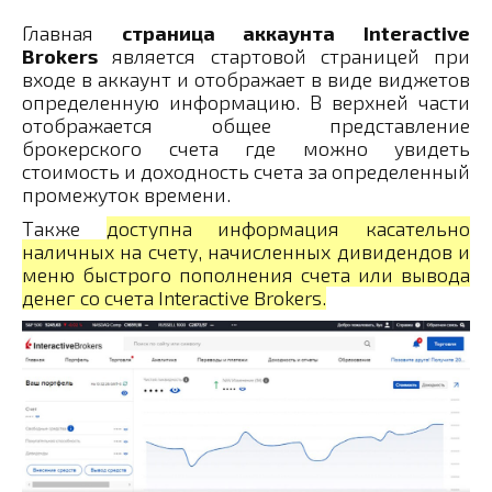
Главная
страница аккаунта Interactive
Brokers
является стартовой страницей при
входе в аккаунт и отображает в виде виджетов
определенную информацию. В верхней части
отображается общее представление
брокерского счета где можно увидеть
стоимость и доходность счета за определенный
промежуток времени.
Также
доступна информация касательно
наличных на счету, начисленных дивидендов и
меню быстрого пополнения счета или вывода
денег со счета Interactive Brokers.